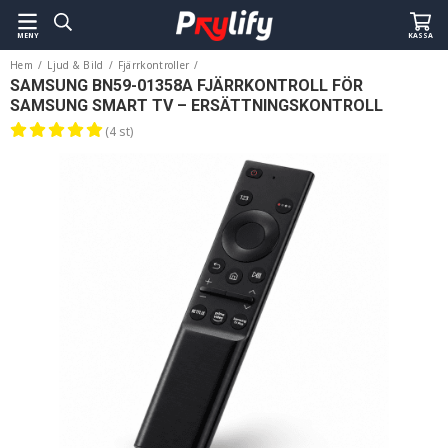
MENY
KASSA
Hem
/
Ljud & Bild
/
Fjärrkontroller
/
Samsung BN59-01358A Fjärrkontroll för Samsung Smart TV – Ersättningskontroll
SAMSUNG BN59-01358A FJÄRRKONTROLL FÖR
SAMSUNG SMART TV – ERSÄTTNINGSKONTROLL
(4 st)