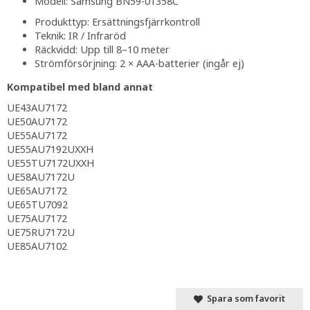
Modell: Samsung BN59-01358C
Produkttyp: Ersättningsfjärrkontroll
Teknik: IR / Infraröd
Räckvidd: Upp till 8–10 meter
Strömförsörjning: 2 × AAA-batterier (ingår ej)
Kompatibel med bland annat
UE43AU7172
UE50AU7172
UE55AU7172
UE55AU7192UXXH
UE55TU7172UXXH
UE58AU7172U
UE65AU7172
UE65TU7092
UE75AU7172
UE75RU7172U
UE85AU7102
Spara som favorit