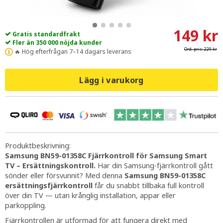
149 kr
Gratis standardfrakt
Fler än 350 000 nöjda kunder
Ord. pris:
229 kr
🔥 Hög efterfrågan 7–14 dagars leverans
Lägg i varukorg
Produktbeskrivning:
Samsung BN59-01358C Fjärrkontroll för Samsung Smart
TV – Ersättningskontroll.
Har din Samsung-fjärrkontroll gått
sönder eller försvunnit? Med denna
Samsung BN59-01358C
ersättningsfjärrkontroll
får du snabbt tillbaka full kontroll
över din TV — utan krånglig installation, appar eller
parkoppling.
Fjärrkontrollen är utformad för att fungera direkt med