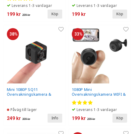
Leverans 1-3 vardagar
Leverans 1-3 vardagar
199 kr
199 kr
Köp
Köp
299 kr
38%
33%
Mini 1080P SQ11
1080P Mini
Övervakningskamera &
Övervakningskamera WIFI &
Sportkamera
Nattkamera
Påväg till lager
Leverans 1-3 vardagar
249 kr
199 kr
Info
Köp
399 kr
299 kr