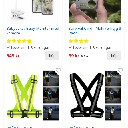
Babyvakt / Baby Monitor med
Survival Card - Multiverktyg 3
kamera
Pack
Leverans 1-3 vardagar
Leverans 1-3 vardagar
549 kr
99 kr
Köp
Köp
299 kr
Reflexsele One-Size
Reflexsele One-Size