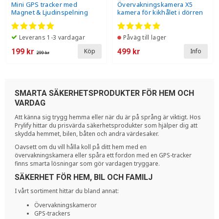
Mini GPS tracker med
Övervakningskamera X5
Magnet & Ljudinspelning
kamera för kikhålet i dörren
Leverans 1-3 vardagar
Påväg till lager
199 kr
499 kr
Köp
Info
299 kr
SMARTA SÄKERHETSPRODUKTER FÖR HEM OCH
VARDAG
Att känna sig trygg hemma eller när du är på språng är viktigt. Hos
Prylify hittar du prisvärda säkerhetsprodukter som hjälper dig att
skydda hemmet, bilen, båten och andra värdesaker.
Oavsett om du vill hålla koll på ditt hem med en
övervakningskamera eller spåra ett fordon med en GPS-tracker
finns smarta lösningar som gör vardagen tryggare.
SÄKERHET FÖR HEM, BIL OCH FAMILJ
I vårt sortiment hittar du bland annat:
Övervakningskameror
GPS-trackers