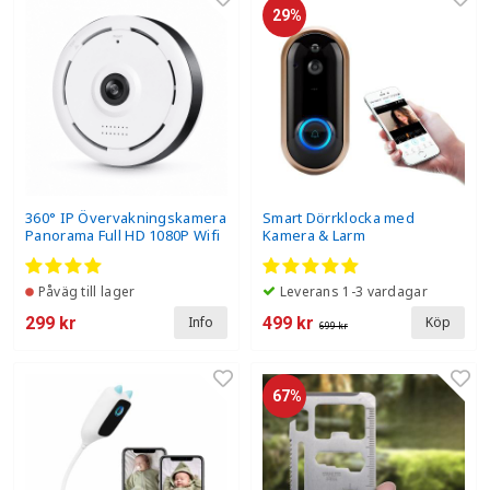
29%
360° IP Övervakningskamera
Smart Dörrklocka med
Panorama Full HD 1080P Wifi
Kamera & Larm
Påväg till lager
Leverans 1-3 vardagar
299 kr
499 kr
Info
Köp
699 kr
67%