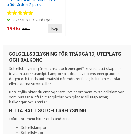
trädgården 2 pack
Leverans 1-3 vardagar
199 kr
Köp
299 kr
SOLCELLSBELYSNING FÖR TRÄDGÅRD, UTEPLATS
OCH BALKONG
Solcellsbelysning är ett enkelt och energieffektivt sätt att skapa en
trivsam utomhusmiljö. Lamporna laddas av solens energi under
dagen och tänds automatiskt när mörkret faller, helt utan elkablar
eller externa strömkällor.
Hos Prylify hittar du ett noggrant utvalt sortiment av solcellslampor
som passar allt från trädgårdar och gångar till uteplatser,
balkonger och entréer.
HITTA RÄTT SOLCELLSBELYSNING
I vårt sortiment hittar du bland annat:
Solcellslampor
Solcellslyktor