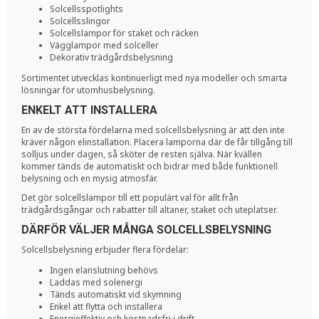
Solcellsspotlights
Solcellsslingor
Solcellslampor för staket och räcken
Vägglampor med solceller
Dekorativ trädgårdsbelysning
Sortimentet utvecklas kontinuerligt med nya modeller och smarta
lösningar för utomhusbelysning.
ENKELT ATT INSTALLERA
En av de största fördelarna med solcellsbelysning är att den inte
kräver någon elinstallation. Placera lamporna där de får tillgång till
solljus under dagen, så sköter de resten själva. När kvällen
kommer tänds de automatiskt och bidrar med både funktionell
belysning och en mysig atmosfär.
Det gör solcellslampor till ett populärt val för allt från
trädgårdsgångar och rabatter till altaner, staket och uteplatser.
DÄRFÖR VÄLJER MÅNGA SOLCELLSBELYSNING
Solcellsbelysning erbjuder flera fördelar:
Ingen elanslutning behövs
Laddas med solenergi
Tänds automatiskt vid skymning
Enkel att flytta och installera
Energieffektiv och kostnadsfri i drift