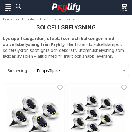
MENY
KASSA
Hem
/
Hem & Hobby
/
Belysning
/
Solcellsbelysning
SOLCELLSBELYSNING
Lys upp trädgården, uteplatsen och balkongen med
solcellsbelysning från Prylify
. Här hittar du solcellslampor,
solcellslyktor, spotlights och dekorativ utomhusbelysning som
laddas av solen – alltid med fri frakt och snabb leverans.
Sortering