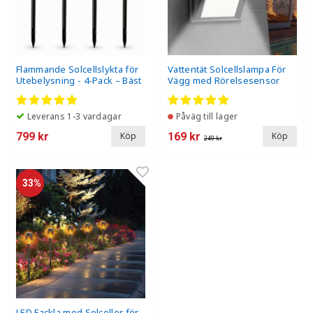
Flammande Solcellslykta för
Vattentät Solcellslampa För
Utebelysning - 4-Pack – Bäst
Vägg med Rörelsesensor
värde
Leverans 1-3 vardagar
Påväg till lager
799 kr
169 kr
Köp
Köp
249 kr
33%
LED Fackla med Solceller för