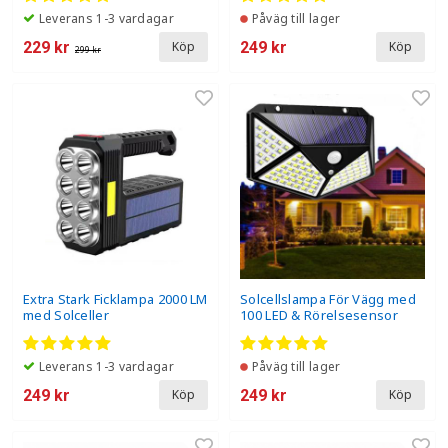
Leverans 1-3 vardagar
Påväg till lager
229 kr
249 kr
Köp
Köp
299 kr
Extra Stark Ficklampa 2000 LM
Solcellslampa För Vägg med
med Solceller
100 LED & Rörelsesensor
Leverans 1-3 vardagar
Påväg till lager
249 kr
249 kr
Köp
Köp