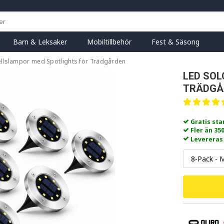
Barn & Leksaker
Mobiltillbehör
Fest & Säsong
ellslampor med Spotlights för Trädgården
LED SO
TRÄDGÅ
Gratis st
Fler än 35
Levereras