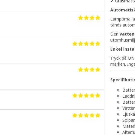
✔ Gräsmatta
Automatisk
Lamporna la
tänds automa
Den
vatten
utomhusmiljö
Enkel insta
Tryck på ON
marken. Inge
Specifikati
Batter
Laddni
Batter
Vatten
Ljuskä
Solpan
Materi
Altern