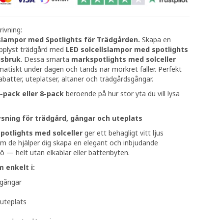
ivning:
lslampor med Spotlights för Trädgården.
Skapa en
upplyst trädgård med
LED solcellslampor med spotlights
usbruk
. Dessa smarta
markspotlights med solceller
atiskt under dagen och tänds när mörkret faller. Perfekt
rabatter, uteplatser, altaner och trädgårdsgångar.
-pack eller 8-pack
beroende på hur stor yta du vill lysa
ysning för trädgård, gångar och uteplats
potlights med solceller
ger ett behagligt vitt ljus
m de hjälper dig skapa en elegant och inbjudande
 — helt utan elkablar eller batteribyten.
 enkelt i:
gångar
uteplats