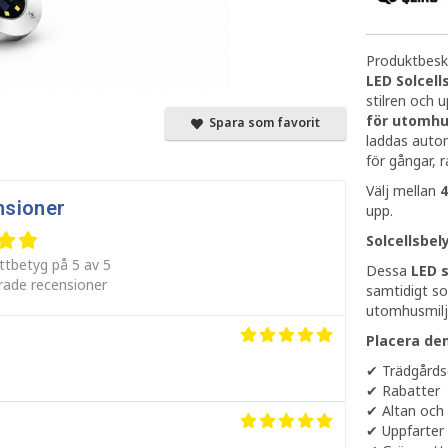
Produktbeskr
LED Solcel
stilren och 
för utomh
Spara som favorit
laddas autom
för gångar, 
Välj mellan
4
nsioner
upp.
Solcellsbel
ttbetyg på 5 av 5
Dessa
LED s
erade recensioner
samtidigt so
utomhusmiljö
Placera dem
✔ Trädgårds
✔ Rabatter
✔ Altan och 
✔ Uppfarter