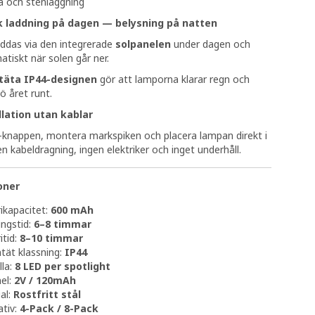
 och stenläggning
 laddning på dagen — belysning på natten
ddas via den integrerade
solpanelen
under dagen och
tiskt när solen går ner.
täta IP44-designen
gör att lamporna klarar regn och
 året runt.
llation utan kablar
-knappen, montera markspiken och placera lampan direkt i
n kabeldragning, ingen elektriker och inget underhåll.
oner
ikapacitet:
600 mAh
ngstid:
6–8 timmar
itid:
8–10 timmar
tät klassning:
IP44
lla:
8 LED per spotlight
el:
2V / 120mAh
al:
Rostfritt stål
ativ:
4-Pack / 8-Pack