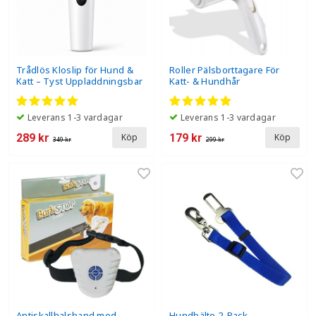
Trådlös Kloslip för Hund &
Roller Pälsborttagare För
Katt – Tyst Uppladdningsbar
Katt- & Hundhår
Klotrimmer för Tassvård
Leverans 1-3 vardagar
Leverans 1-3 vardagar
289 kr
179 kr
Köp
Köp
349 kr
299 kr
Antiskallhalsband med
Hundbälte 2-Pack