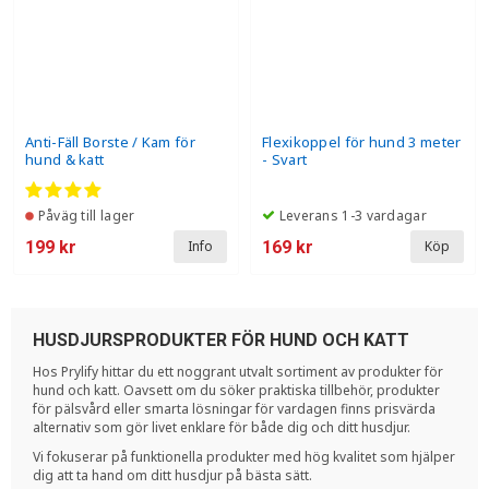
Anti-Fäll Borste / Kam för
Flexikoppel för hund 3 meter
hund & katt
- Svart
Påväg till lager
Leverans 1-3 vardagar
199 kr
169 kr
Info
Köp
HUSDJURSPRODUKTER FÖR HUND OCH KATT
Hos Prylify hittar du ett noggrant utvalt sortiment av produkter för
hund och katt. Oavsett om du söker praktiska tillbehör, produkter
för pälsvård eller smarta lösningar för vardagen finns prisvärda
alternativ som gör livet enklare för både dig och ditt husdjur.
Vi fokuserar på funktionella produkter med hög kvalitet som hjälper
dig att ta hand om ditt husdjur på bästa sätt.