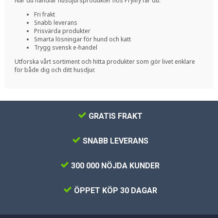
När du handlar husdjursprodukter hos Prylify får du:
Fri frakt
Snabb leverans
Prisvärda produkter
Smarta lösningar för hund och katt
Trygg svensk e-handel
Utforska vårt sortiment och hitta produkter som gör livet enklare
för både dig och ditt husdjur.
GRATIS FRAKT
SNABB LEVERANS
300 000 NÖJDA KUNDER
ÖPPET KÖP 30 DAGAR