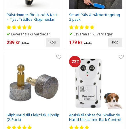
Pälstrimmer för Hund & Katt
Smart Päls & hårborttagning
– Tyst Trådlös Klippmaskin
2 pack
Leverans 1-3 vardagar
Leverans 1-3 vardagar
289 kr
179 kr
Köp
Köp
399 kr
249 kr
22%
Sliphuvud till Elektrisk Kloslip
Antiskallenhet för Skällande
(2-Pack)
Hund Ultrasonic Bark Control