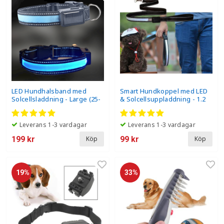
LED Hundhalsband med
Smart Hundkoppel med LED
Solcellsladdning - Large (25-
& Solcellsuppladdning - 1.2
40 kg)
meter
Leverans 1-3 vardagar
Leverans 1-3 vardagar
199 kr
99 kr
Köp
Köp
19%
33%