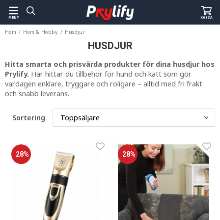
MENY
KASSA
Hem
/
Hem & Hobby
/
Husdjur
HUSDJUR
Hitta smarta och prisvärda produkter för dina husdjur hos
Prylify.
Här hittar du tillbehör för hund och katt som gör
vardagen enklare, tryggare och roligare – alltid med fri frakt
och snabb leverans.
Sortering
28%
28%