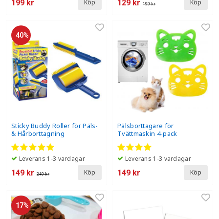
199 kr
129 kr
Köp
Köp
199 kr
40%
Sticky Buddy Roller för Päls-
Pälsborttagare för
& Hårborttagning
Tvättmaskin 4-pack
Leverans 1-3 vardagar
Leverans 1-3 vardagar
149 kr
149 kr
Köp
Köp
249 kr
17%