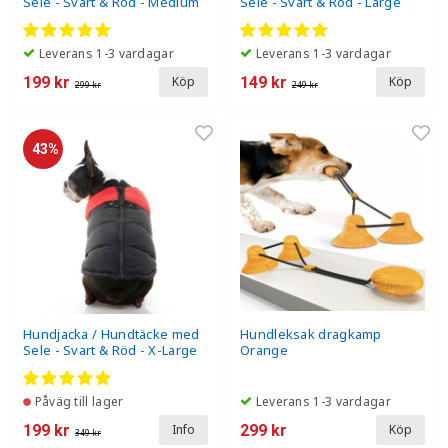
Sele - Svart & Röd - Medium
Sele - Svart & Röd - Large
Leverans 1-3 vardagar
Leverans 1-3 vardagar
199 kr
149 kr
Köp
Köp
299 kr
249 kr
43%
Hundjacka / Hundtäcke med
Hundleksak dragkamp
Sele - Svart & Röd - X-Large
Orange
Påväg till lager
Leverans 1-3 vardagar
199 kr
299 kr
Info
Köp
349 kr