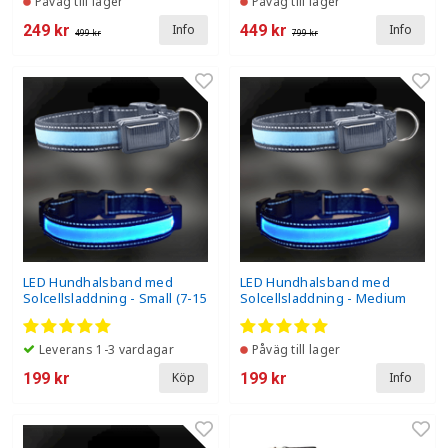
Påväg till lager
Påväg till lager
249 kr
449 kr
Info
Info
499 kr
799 kr
LED Hundhalsband med
LED Hundhalsband med
Solcellsladdning - Small (7-15
Solcellsladdning - Medium
kg)
(15-25 kg)
Leverans 1-3 vardagar
Påväg till lager
199 kr
199 kr
Köp
Info