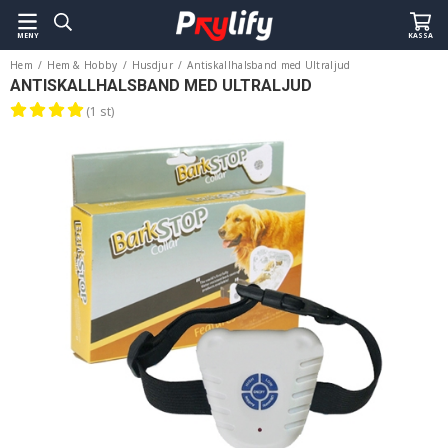
MENY
KASSA
Hem
/
Hem & Hobby
/
Husdjur
/
Antiskallhalsband med Ultraljud
ANTISKALLHALSBAND MED ULTRALJUD
(1 st)