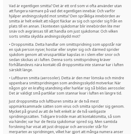
Vad är egentligen smitta? Det är ett ord som vi ofta använder utan
att fungera närmare på vad det egentligen innebär. Och varför
hjälper andningsskydd mot smitta? Den språkliga innebörden av
smitta är helt enkelt att något fläckar av sig och sprider sig från en
plats till en annan. I kontexten sjukdomar blir innebörden lite mer
snäv och avgränsas till att handla om just sjukdomar. Och vilken
sorts smitta skydda andningsskydd mot?
• Droppsmitta. Detta handlar om smittspridning som uppstår när
en sjuk person nyser, hostar eller snyter sig och därmed sprider
sjukdom genom att viruspartiklar kapslas in i slem eller snor och
sedan skickas ut i luften. Denna sorts smittspridning kräver
förhållandevis nära kontakt då droppsmitta inte stannar kar i luften
särskilt länge.
• Luftburen smitta (aerosoler). Detta är den mer lömska och mindre
uppenbara smittspridningen som andningsskydd motverkar. När
någon gör en kraftig utandning eller harklar sig så bildas aerosoler.
Det är väldigt små partiklar som stannar kvar i luften en längre tid.
Just droppsmitta och luftburen smitta är de två mest
uppmärksammade sätten som virus och smitta sprider sig genom.
Mycket på grund av att de helt enkelt är de två vanligaste
spridningssätten. Tidigare trodde man att kontaktsmitta, så som
via händer, var hur de flesta sjukdomar spred sig. Men samtida
forskning har visat att just droppar och aerosoler står för
merparten av spridningen, vilket har gjort att många numera anser