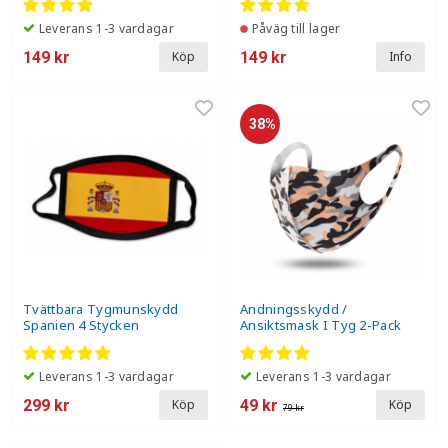
Leverans 1-3 vardagar
Påväg till lager
149 kr
149 kr
Köp
Info
38%
Tvättbara Tygmunskydd
Andningsskydd /
Spanien 4 Stycken
Ansiktsmask I Tyg 2-Pack
Camouflage Tvättbart -
Orange Camouflage
Leverans 1-3 vardagar
Leverans 1-3 vardagar
299 kr
49 kr
Köp
Köp
79 kr