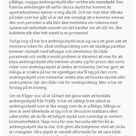
pålitliga, snygga andningsskydd eller certifierade
munskydd
. Den
främsta anledningen till varför dessa skydd har kommit att
uppmärksammas känner vi nog alla till. Och när man tittar tillbaka
på tiden som har gått så är det inte omöjligt att vi kommer minnas
den som perioden vi alla blev akut medvetna om riskerna med
oplanerad närkontakt oavsett om det handlar om att stå i kö, åka
kollektivtrafik eller helt enkelt ta en promenad.
Turligt nog så har bra andningsskydd visat sig vara ett givet sätt att
minimera risken för såväl smittspridning som att skadliga partiklar
kommer i kontakt med luftvägar och slemhinnor. Ett både
paradoxalt och smått ironiskt problem är däremot att man för att
köpa andningsskydd ofta behöver utsätta sig för precis den sorts
risker som andningsskydd är tänkta att motverka. Det har gjort att
många är osäkra på hur de egentligen ska få tag på den sorts
andningsskydd som motverkar smitta utan att besöka Apotek eller
andra platser där det råder risk för smittspridning. Men vi har ett
förslag på en lösning.
Om du frågor oss så är så klart det givna valet att beställa
andningsskydd från Prylify. Vi har ett väldigt brett utbud av
andningsskydd som är lika snygg som de är pålitliga. Många av
dem är även tillverkade av tyg och är dessutom tvättbara vilket
säkerställer att du får ett fullgott skydd som samtidigt är oerhört
kostnadseffektivt. Slipp oroa för över huruvida ditt förråd av
andningsskydd ska ta slut. Och glöm alla bekymmer med att sticka
ut i mängden. Våra skydd är särskilt utformade för att vara både