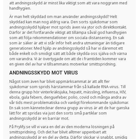
att andningsskydd är minst lika viktigt som att vara noggrann med
handhygien.
Är man helt skyddad om man använder andningsskydd? Helt
skyddad kan man nog aldrig vara. Den sorts sjukdomar som
andningsskydd hjälper mot sprids även via ytor och direktkontakt.
Därför är det fortfarande viktigt att tillämpa såväl god handhygien
som att följa rekommendationer om sociala distansering. En sak
som är säker är att vi står inför helt andra utmaningar än tidigare
generationer. Med hjälp av andningsskydd så har vi däremot ett
både enkelt och smidigt sätt att både skydda oss själva och värna
om varandra. Vi är övertygade om att de i framtiden kommer vara
en given del av hur vi tillsammans motverkar smittspridning.
ANDNINGSSKYDD MOT VIRUS
Något som även har blivit uppmärksammat är att allt fler
sjukdomar som sprids härstammar från så kallade RNA-virus. Till
denna grupp hör vinterkräksjuka, hepatit, mässling, influensa, HIV,
ebola, gula febern, denguefeber, polio, covid och många andra av
vår tids mest problematiska och vanligt förekommande sjukdomar.
En sak som kännetecknar denna grupp av virus är att de har ganska
lätt för att spridas via just den sorts små partiklar som
andningsskydd är en barriär mot.
På Prylify.se vill vi vara en del av den moderna lösningen på
smittspridning. Och det har blivit alltmer uppenbart att
andningsskydd är en del av detta. Därför skickar vi snabbt, smidig