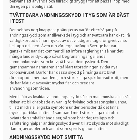
bekväma att använda och tillräckligt snygga för att passa ihop med
din egen personliga stil.
TVÄTTBARA ANDNINGSSKYDD I TYG SOM ÄR BÄST
I TEST
Det behövs nog knappast poängteras varför efterfrågan på
andningsskydd som är tillverkade i tyg och är tvättbara har ökat. På
väldigt kort tid så har mycket av det vi tidigare tagit för givet vänts
helt upp och ned. Även om vårt eget avlånga Sverige har varit
ganska milt när det kommer till att införa regleringar, så har det i
många länder dykt upp såväl begränsningar gällande
sammankomster som krav på bra andningsskydd. Den
gemensamma nämnaren är så klart utbredningen av det nya
coronaviruset. Därför har dessa skydd på många sätt blivit
förknippade med pandemi, och storskaliga sjukdomsutbrott, men
de har faktiskt avsevärt mycket fler och bredare
användningsområden.
Med hjälp av kvalitativa andningsskydd så kan man minska allt i från
risken att bli drabbade av vanlig förkylning och säsongsinfluensa,
till att mildra allergiska symptom under perioder då det finns
mycket partiklar i luften. I samband med storskaliga och ofta
oväntade samhällshändelser, så som bränder, utsläpp och
asfaltering hjälper andningsskydd även till att skydda mot skadligt
damm, aerosoler och annat som sprids genom luften.
ANDNINGSSKYDD MOT SMITTA