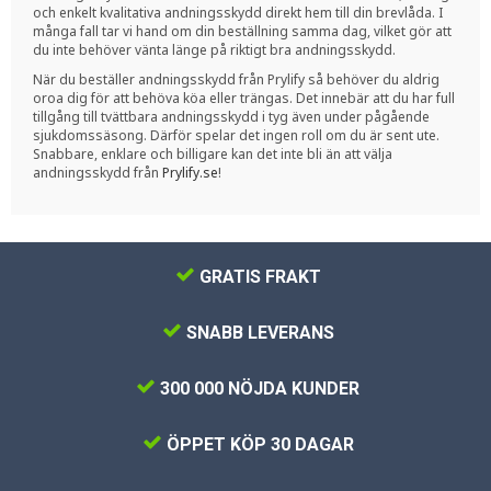
och enkelt kvalitativa andningsskydd direkt hem till din brevlåda. I
många fall tar vi hand om din beställning samma dag, vilket gör att
du inte behöver vänta länge på riktigt bra andningsskydd.
När du beställer andningsskydd från Prylify så behöver du aldrig
oroa dig för att behöva köa eller trängas. Det innebär att du har full
tillgång till tvättbara andningsskydd i tyg även under pågående
sjukdomssäsong. Därför spelar det ingen roll om du är sent ute.
Snabbare, enklare och billigare kan det inte bli än att välja
andningsskydd från
Prylify.se
!
GRATIS FRAKT
SNABB LEVERANS
300 000 NÖJDA KUNDER
ÖPPET KÖP 30 DAGAR