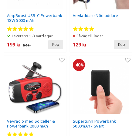
AmpBoost USB-C Powerbank
Vevladdare Nödladdare
18W 5000 mAh
Leverans 1-3 vardagar
Påväg till lager
199 kr
129 kr
Köp
Köp
299 kr
40%
Vevradio med Solceller &
Supertunn Powerbank
Powerbank 2000 mAh
5000mAh - Svart