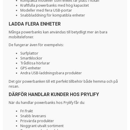
Kompakta modeller som enkelt får plats i fickan
Kraftfulla powerbanks med hög kapacitet
Modeller med flera USB-portar
Snabbladdning för kompatibla enheter
LADDA FLERA ENHETER
Många powerbanks kan användas till betydligt mer än bara
mobiltelefoner.
De fungerar även för exempelvis:
Surfplattor
Smartklockor
Trådlösa hörlurar
GPS-enheter
Andra USB-laddningsbara produkter
Det gör powerbanken till ett perfekt tillbehör både hemma och på
resan.
DÄRFÖR HANDLAR KUNDER HOS PRYLIFY
När du handlar powerbanks hos Prylify får du:
Fri frakt
Snabb leverans
Prisvärda produkter
Noggrant utvalt sortiment