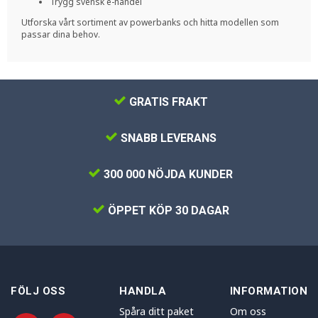
Trygg svensk e-handel
Utforska vårt sortiment av powerbanks och hitta modellen som
passar dina behov.
GRATIS FRAKT
SNABB LEVERANS
300 000 NÖJDA KUNDER
ÖPPET KÖP 30 DAGAR
FÖLJ OSS
HANDLA
INFORMATION
Spåra ditt paket
Om oss