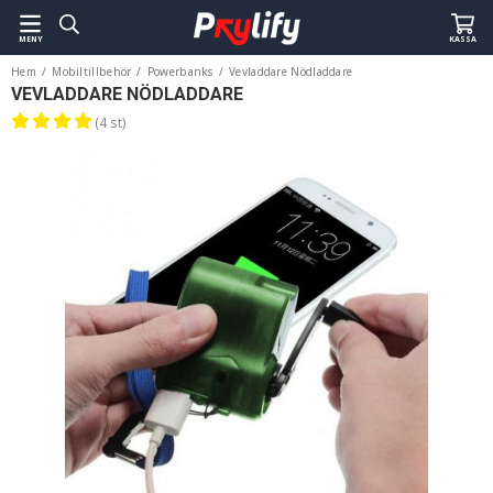
MENY
KASSA
Hem
/
Mobiltillbehör
/
Powerbanks
/
Vevladdare Nödladdare
VEVLADDARE NÖDLADDARE
(4 st)