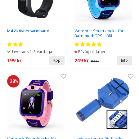
M4 Aktivitetsarmband
Vattentät Smartklocka för
Barn med GPS - Blå
Leverans 1-3 vardagar
Påväg till lager
199 kr
249 kr
Köp
Info
399 kr
38%
Vattentät Smartklocka för
Länk-justerare för Klocka