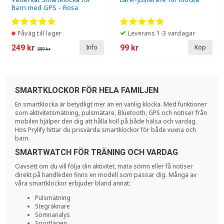
Barn med GPS - Rosa
Påväg till lager
Leverans 1-3 vardagar
249 kr
99 kr
Info
Köp
399 kr
SMARTKLOCKOR FÖR HELA FAMILJEN
En smartklocka är betydligt mer än en vanlig klocka. Med funktioner
som aktivitetsmätning, pulsmätare, Bluetooth, GPS och notiser från
mobilen hjälper den dig att hålla koll på både hälsa och vardag.
Hos Prylify hittar du prisvärda smartklockor för både vuxna och
barn.
SMARTWATCH FÖR TRÄNING OCH VARDAG
Oavsett om du vill följa din aktivitet, mäta sömn eller få notiser
direkt på handleden finns en modell som passar dig. Många av
våra smartklockor erbjuder bland annat:
Pulsmätning
Stegräknare
Sömnanalys
Sportlägen