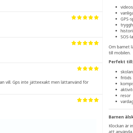
videos
vanlig
GPS-s
trygg
histor
SOS-l
Om barnet lä
till mobilen.
Perfekt till
skolan
fritids
n vill. Gps inte jätteexakt men lättanvänd för
kompi
aktivi
resor
vardag
Barnen äls
Klockan är i
att använda.