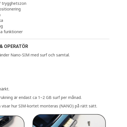
/ trygghetszon
ositionering
a
ka
ng
ga funktioner
 & OPERATÖR
änder Nano-SIM med surf och samtal.
ärkt.
rukning är endast ca 1–2 GB surf per månad.
 visar hur SIM-kortet monteras (NANO) på rätt sätt.