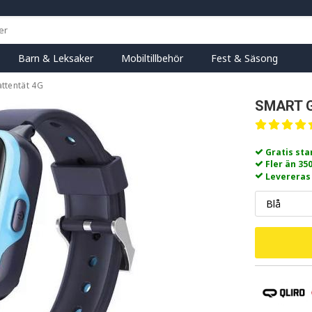
Barn & Leksaker
Mobiltillbehör
Fest & Säsong
ttentät 4G
SMART 
Gratis st
Fler än 35
Levereras