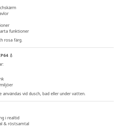
uchskärm
avlor
ioner
arta funktioner
ch rosa färg.
IP64 💧
r:
nk
iljöer
e användas vid dusch, bad eller under vatten.
g i realtid
al & röstsamtal