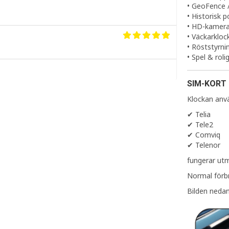
• GeoFence 
• Historisk p
• HD-kamer
• Väckarkloc
• Röststyrni
• Spel & roli
SIM-KORT
Klockan anv
✔ Telia
✔ Tele2
✔ Comviq
✔ Telenor
fungerar utm
Normal förb
Bilden nedan