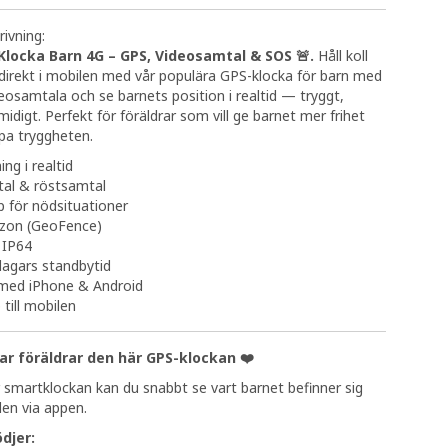
ivning:
Klocka Barn 4G – GPS, Videosamtal & SOS 🚨.
Håll koll
 direkt i mobilen med vår populära GPS-klocka för barn med
deosamtala och se barnets position i realtid — tryggt,
idigt. Perfekt för föräldrar som vill ge barnet mer frihet
pa tryggheten.
ng i realtid
al & röstsamtal
 för nödsituationer
zon (GeoFence)
 IP64
 dagars standbytid
med iPhone & Android
 till mobilen
ar föräldrar den här GPS-klockan ❤️
smartklockan kan du snabbt se vart barnet befinner sig
len via appen.
djer: