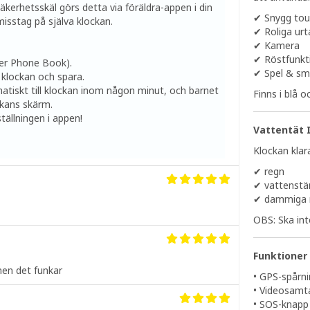
kerhetsskäl görs detta via föräldra-appen i din
✔ Snygg to
isstag på själva klockan.
✔ Roliga urt
✔ Kamera
✔ Röstfunkt
ller Phone Book).
✔ Spel & sm
 klockan och spara.
tiskt till klockan inom någon minut, och barnet
Finns i blå o
ckans skärm.
tällningen i appen!
Vattentät 
Klockan klara
✔ regn
✔ vattenstä
✔ dammiga m
OBS: Ska int
Funktioner
men det funkar
• GPS-spårnin
• Videosamt
• SOS-knapp