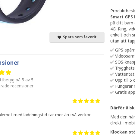
Produktbeskr
Smart GPS 
på ditt barn
4G. Ring, vi
enkelt och sm
Spara som favorit
utan att tap
✅ GPS-spårni
✅ Videosamt
✅ SOS-knapp
nsioner
✅ Trygghets
✅ Vattentät
ttbetyg på 5 av 5
✅ Upp till 5
erade recensioner
✅ Fungerar 
✅ Gratis app
Därför älsk
blemet med laddningstid tar mer än två veckor.
Med den här 
direkt i mobi
Klockan stö