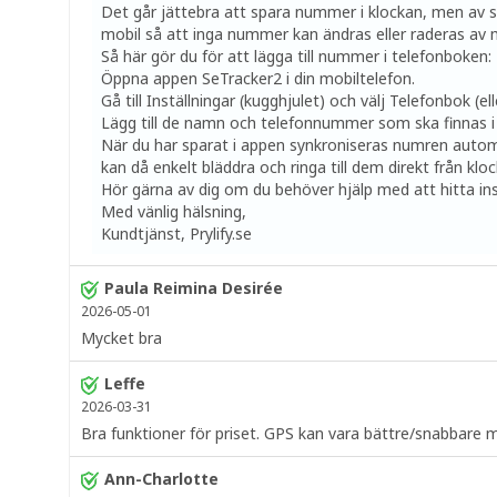
Det går jättebra att spara nummer i klockan, men av sä
mobil så att inga nummer kan ändras eller raderas av m
Så här gör du för att lägga till nummer i telefonboken:
Öppna appen SeTracker2 i din mobiltelefon.
Gå till Inställningar (kugghjulet) och välj Telefonbok (e
Lägg till de namn och telefonnummer som ska finnas i
När du har sparat i appen synkroniseras numren automa
kan då enkelt bläddra och ringa till dem direkt från klo
Hör gärna av dig om du behöver hjälp med att hitta ins
Med vänlig hälsning,
Kundtjänst, Prylify.se
Paula Reimina Desirée
2026-05-01
Mycket bra
Leffe
2026-03-31
Bra funktioner för priset. GPS kan vara bättre/snabbare 
Ann-Charlotte