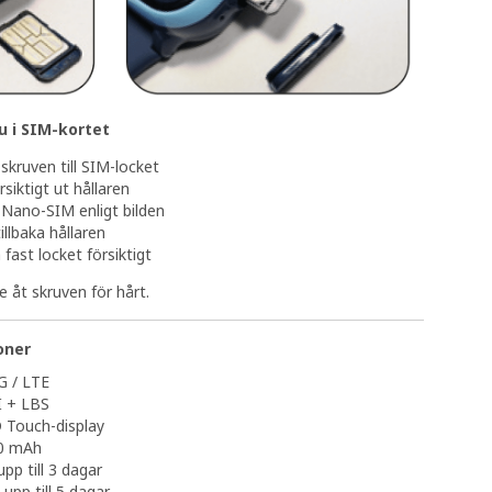
u i SIM-kortet
skruven till SIM-locket
rsiktigt ut hållaren
 Nano-SIM enligt bilden
illbaka hållaren
 fast locket försiktigt
e åt skruven för hårt.
oner
2G / LTE
I + LBS
D Touch-display
80 mAh
upp till 3 dagar
 upp till 5 dagar