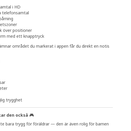
amtal i HD
a telefonsamtal
pårning
hetszoner
ik över positioner
arm med ett knapptryck
mnar området du markerat i appen får du direkt en notis
:
sar
teter
lig trygghet
kar den också 🎮
nte bara trygg för föräldrar — den är även rolig för barnen