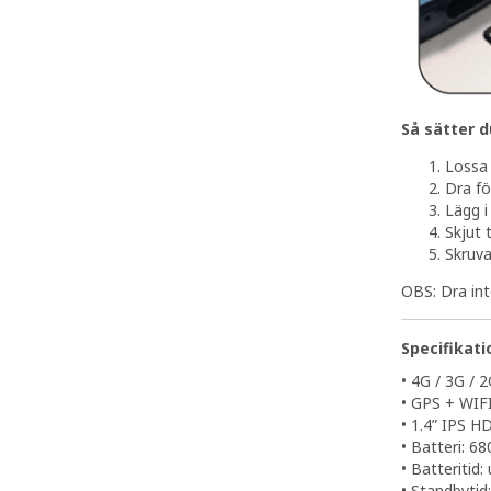
Så sätter d
Lossa 
Dra fö
Lägg i
Skjut t
Skruva
OBS: Dra int
Specifikati
• 4G / 3G / 
• GPS + WIF
• 1.4” IPS H
• Batteri: 6
• Batteritid: 
• Standbytid: