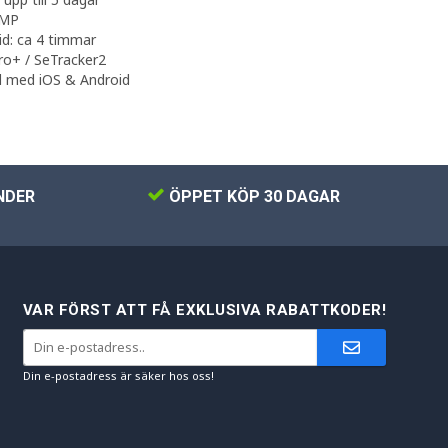
 MP
id: ca 4 timmar
ro+ / SeTracker2
l med iOS & Android
NDER
ÖPPET KÖP 30 DAGAR
VAR FÖRST ATT FÅ EXKLUSIVA RABATTKODER!
Din e-postadress är säker hos oss!