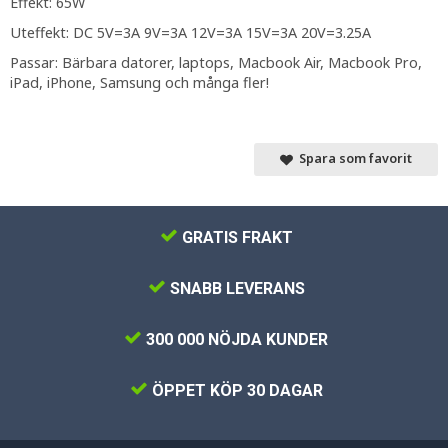
Effekt: 65W
Uteffekt: DC 5V=3A 9V=3A 12V=3A 15V=3A 20V=3.25A
Passar: Bärbara datorer, laptops, Macbook Air, Macbook Pro,
iPad, iPhone, Samsung och många fler!
Spara som favorit
GRATIS FRAKT
SNABB LEVERANS
300 000 NÖJDA KUNDER
ÖPPET KÖP 30 DAGAR