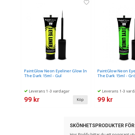
PaintGlow Neon Eyeliner Glow In
PaintGlow Neon Eye
The Dark 15ml - Gul
The Dark 15ml - Gr
Leverans 1-3 vardagar
Leverans 1-3 vard
99 kr
99 kr
Köp
SKÖNHETSPRODUKTER FÖR 
Hos Prylify hittar du ett noggrant 