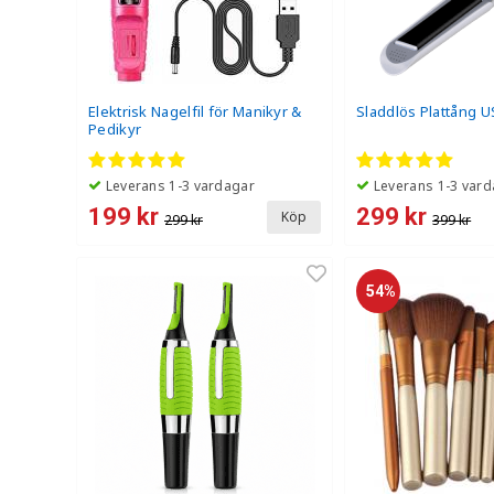
Elektrisk Nagelfil för Manikyr &
Sladdlös Plattång US
Pedikyr
Leverans 1-3 vardagar
Leverans 1-3 vard
199 kr
299 kr
Köp
299 kr
399 kr
54%