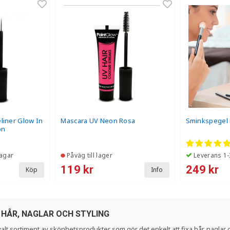
liner Glow In
Mascara UV Neon Rosa
Sminkspegel 
ön
agar
Påväg till lager
Leverans 1-
119 kr
249 kr
Köp
Info
HÅR, NAGLAR OCH STYLING
utvalt sortiment av skönhetsprodukter som gör det enkelt att fixa hår, nagl