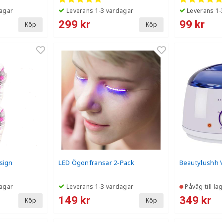
populär
agar
Leverans 1-3 vardagar
Leverans 1-
299 kr
99 kr
Köp
Köp
sign
LED Ögonfransar 2-Pack
Beautylushh 
agar
Leverans 1-3 vardagar
Påväg till la
149 kr
349 kr
Köp
Köp