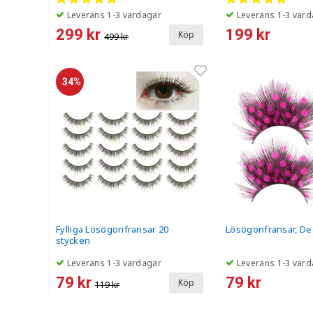
Leverans 1-3 vardagar
Leverans 1-3 vard
299 kr
199 kr
Köp
499 kr
34%
Fylliga Lösögonfransar 20
Lösögonfransar, De
stycken
Leverans 1-3 vardagar
Leverans 1-3 vard
79 kr
79 kr
Köp
119 kr