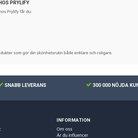
HOS PRYLIFY
s Prylify får du:
rodukter som gör din skönhetsrutin både enklare och roligare.
SNABB LEVERANS
300 000 NÖJDA KU
INFORMATION
t
Om oss
Är du influencer