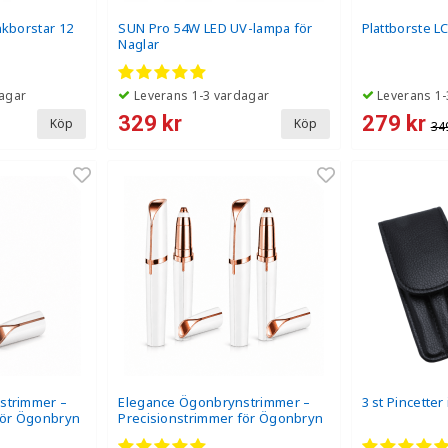
nkborstar 12
SUN Pro 54W LED UV-lampa för
Plattborste L
Naglar
agar
Leverans 1-3 vardagar
Leverans 1-
329 kr
279 kr
Köp
Köp
34
strimmer –
Elegance Ögonbrynstrimmer –
3 st Pincetter 
för Ögonbryn
Precisionstrimmer för Ögonbryn
ck
& Ansiktshår - 2-Pack – Mest