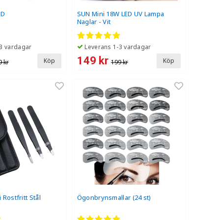
CD
SUN Mini 18W LED UV Lampa
Naglar - Vit
3 vardagar
Leverans 1-3 vardagar
149 kr
Köp
Köp
9 kr
199 kr
i Rostfritt Stål
Ögonbrynsmallar (24 st)