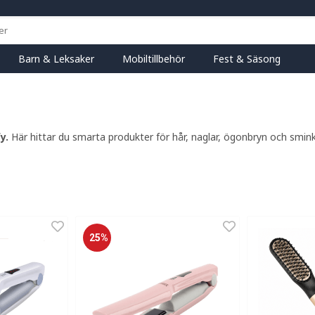
Barn & Leksaker
Mobiltillbehör
Fest & Säsong
fy.
Här hittar du smarta produkter för hår, naglar, ögonbryn och smi
25%