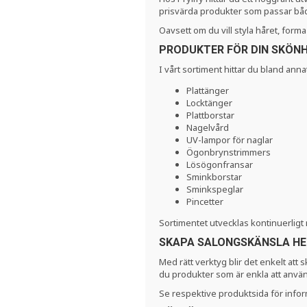
prisvärda produkter som passar både
Oavsett om du vill styla håret, form
PRODUKTER FÖR DIN SKÖN
I vårt sortiment hittar du bland anna
Plattänger
Locktänger
Plattborstar
Nagelvård
UV-lampor för naglar
Ögonbrynstrimmers
Lösögonfransar
Sminkborstar
Sminkspeglar
Pincetter
Sortimentet utvecklas kontinuerligt 
SKAPA SALONGSKÄNSLA H
Med rätt verktyg blir det enkelt att
du produkter som är enkla att använ
Se respektive produktsida för info