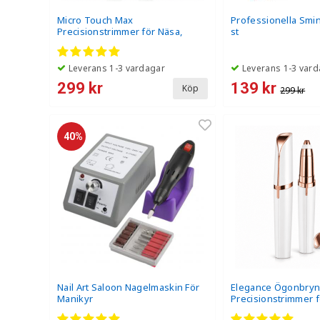
Micro Touch Max
Professionella Smi
Precisionstrimmer för Näsa,
st
Öron, Skägg & Ögonbryn - 2-
Pack – Mest populär
Leverans 1-3 vardagar
Leverans 1-3 vard
299 kr
139 kr
Köp
299 kr
40%
Nail Art Saloon Nagelmaskin För
Elegance Ögonbryn
Manikyr
Precisionstrimmer 
& Ansiktshår - 1-Pa