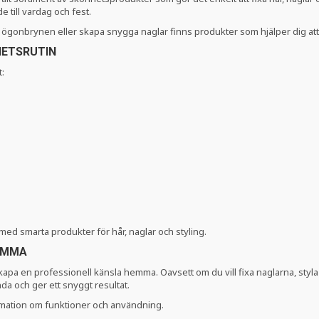
 till vardag och fest.
a ögonbrynen eller skapa snygga naglar finns produkter som hjälper dig att 
HETSRUTIN
t:
med smarta produkter för hår, naglar och styling.
EMMA
 skapa en professionell känsla hemma. Oavsett om du vill fixa naglarna, styl
da och ger ett snyggt resultat.
rmation om funktioner och användning.