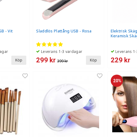
B - Vit
Sladdlös Plattång USB - Rosa
Elektrisk Skä
Keramisk Skä
Temperature
agar
Leverans 1-3 vardagar
Leverans 1-
299 kr
229 kr
Köp
Köp
399 kr
20%