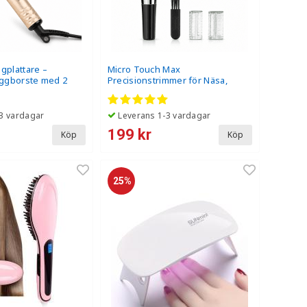
ggplattare –
Micro Touch Max
ggborste med 2
Precisionstrimmer för Näsa,
r
Öron, Skägg & Ögonbryn - 1-
Pack
3 vardagar
Leverans 1-3 vardagar
199 kr
Köp
Köp
25%