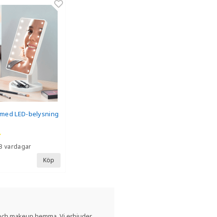
med LED-belysning
3 vardagar
Köp
ar och makeup hemma. Vi erbjuder