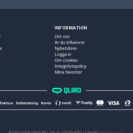
INFORMATION
t
Om oss
Är du influencer
r
Nyhetsbrev
Logga in
Om cookies
Integritetspolicy
Mina favoriter
© O&S Online Group AB | Org.nr: 559240-4395 | E-handel:
Wikinggruppen