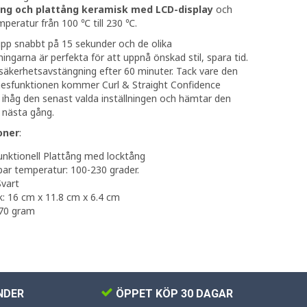
tång och plattång keramisk med LCD-display
och
mperatur från 100 ℃ till 230 ℃.
pp snabbt på 15 sekunder och de olika
ningarna är perfekta för att uppnå önskad stil, spara tid.
äkerhetsavstängning efter 60 minuter. Tack vare den
esfunktionen kommer Curl & Straight Confidence
 ihåg den senast valda inställningen och hämtar den
 nästa gång.
oner
:
unktionell Plattång med locktång
bar temperatur: 100-230 grader.
Svart
k: 16 cm x 11.8 cm x 6.4 cm
670 gram
NDER
ÖPPET KÖP 30 DAGAR