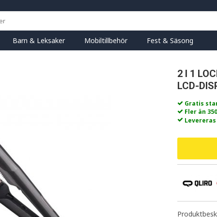
Barn & Leksaker
Mobiltillbehör
Fest & Säsong
2 I 1 L
LCD-DIS
Gratis st
Fler än 35
Levereras
Produktbeskr