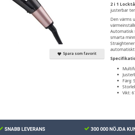
2 i 1 Lock
justerbar te
Den värms u
värmeinställ
Automatisk s
smarta minn
Straightener
automatiskt
Spara som favorit
Specifikati
Multif
Juster
Färg: 
Storle
Vikt: 
SNABB LEVERANS
300 000 NÖJDA KU