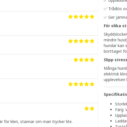
✅ Uppladdni
✅ Trådlös o
✅ Ger jämna 
För olika s
Skyddslocket
mindre husd
hundar kan s
borttaget fö
Slipp stres
Många hundar
elektrisk klo
upplevelsen 
Specifikati
Storle
Färg: V
Upplad
Laddas
 för klen, stannar om man trycker lite.
Tystg