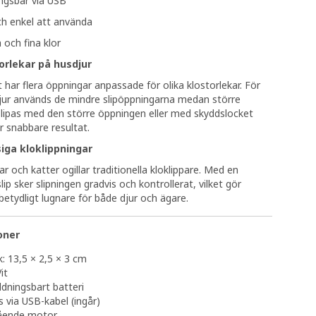
ngsbar via USB
ch enkel att använda
och fina klor
torlekar på husdjur
 har flera öppningar anpassade för olika klostorlekar. För
jur används de mindre slipöppningarna medan större
lipas med den större öppningen eller med skyddslocket
r snabbare resultat.
siga kloklippningar
 och katter ogillar traditionella kloklippare. Med en
slip sker slipningen gradvis och kontrollerat, vilket gör
betydligt lugnare för både djur och ägare.
oner
k: 13,5 × 2,5 × 3 cm
it
dningsbart batteri
 via USB-kabel (ingår)
ående motor