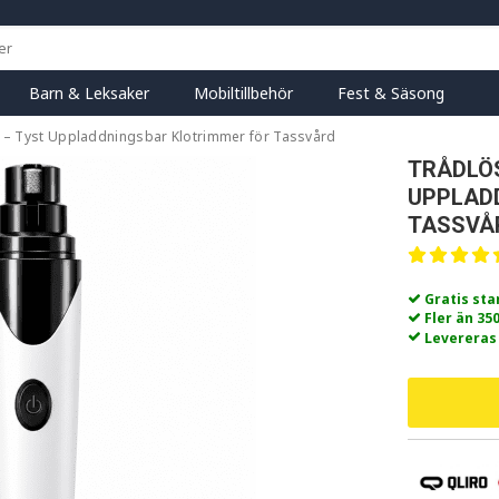
Barn & Leksaker
Mobiltillbehör
Fest & Säsong
tt – Tyst Uppladdningsbar Klotrimmer för Tassvård
TRÅDLÖS
UPPLAD
TASSVÅ
Gratis st
Fler än 35
Levereras