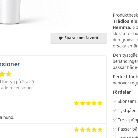
Produktbeskr
Trådlös Klo
Hemma.
Gö
kloslip för h
Spara som favorit
den gradvis n
orsaka smärt
Den tystgåen
behandlingen
nsioner
passar både 
Perfekt för 
ttbetyg på 5 av 5
behöver reg
erade recensioner
Fördelar
✅ Skonsam sl
✅ Tystgåend
la hund.
✅ Tre slipöp
✅ Passar bå