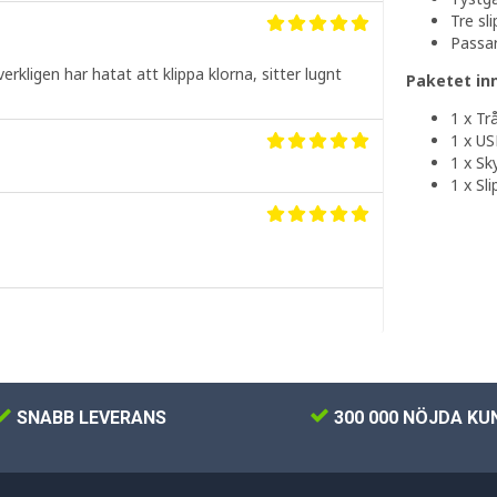
Tre sl
Passar
verkligen har hatat att klippa klorna, sitter lugnt
Paketet in
1 x Tr
1 x US
1 x Sk
1 x Sl
SNABB LEVERANS
300 000 NÖJDA KU