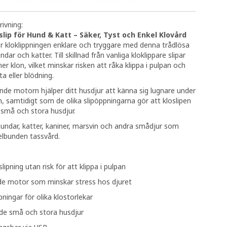
ivning:
slip för Hund & Katt – Säker, Tyst och Enkel Klovård
r kloklippningen enklare och tryggare med denna trådlösa
undar och katter. Till skillnad från vanliga kloklippare slipar
er klon, vilket minskar risken att råka klippa i pulpan och
a eller blödning.
de motorn hjälper ditt husdjur att känna sig lugnare under
, samtidigt som de olika slipöppningarna gör att kloslipen
små och stora husdjur.
hundar, katter, kaniner, marsvin och andra smådjur som
elbunden tassvård.
ipning utan risk för att klippa i pulpan
e motor som minskar stress hos djuret
pningar för olika klostorlekar
de små och stora husdjur