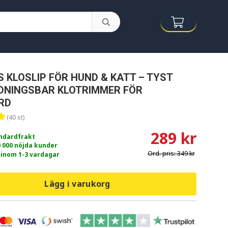
 KLOSLIP FÖR HUND & KATT – TYST
DNINGSBAR KLOTRIMMER FÖR
RD
(40 st)
289 kr
andardfrakt
0 000 nöjda kunder
Ord. pris:
349 kr
 inom 1-3 vardagar
Lägg i varukorg