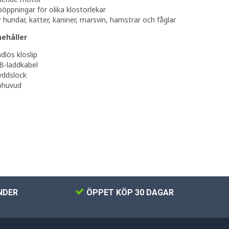
ipöppningar för olika klostorlekar
 hundar, katter, kaniner, marsvin, hamstrar och fåglar
nehåller
ådlös kloslip
B-laddkabel
yddslock
iphuvud
NDER
ÖPPET KÖP 30 DAGAR