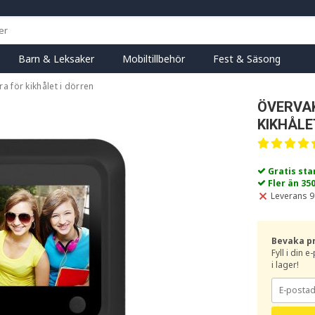
Barn & Leksaker
Mobiltillbehör
Fest & Säsong
 för kikhålet i dörren
ÖVERVA
KIKHÅLE
Gratis st
Fler än 35
Leverans 9
Bevaka p
Fyll i din 
i lager!