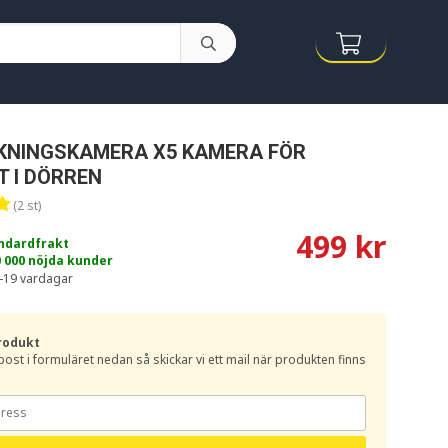
KNINGSKAMERA X5 KAMERA FÖR
T I DÖRREN
(2 st)
499 kr
andardfrakt
0 000 nöjda kunder
-19 vardagar
rodukt
e-post i formuläret nedan så skickar vi ett mail när produkten finns