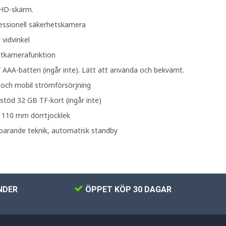
 HD-skärm.
essionell säkerhetskamera
 vidvinkel
ntkamerafunktion
 / AAA-batteri (ingår inte). Lätt att använda och bekvämt.
 och mobil strömförsörjning
stöd 32 GB TF-kort (ingår inte)
~ 110 mm dörrtjocklek
sparande teknik, automatisk standby
NDER
ÖPPET KÖP 30 DAGAR