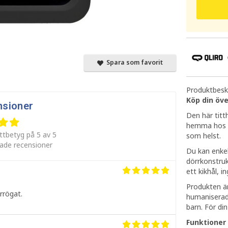
Spara som favorit
Produktbeskr
Köp din öv
nsioner
Den här titt
hemma hos di
ttbetyg på 5 av 5
som helst.
rade recensioner
Du kan enkel
dörrkonstruk
ett kikhål, i
Produkten är
rrögat.
humaniserad 
barn. För din
Funktioner