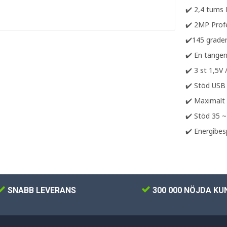
✔️ 2,4 tums
✔️ 2MP Prof
✔️145 grader
✔️ En tange
✔️ 3 st 1,5V
✔️ Stöd USB
✔️ Maximalt 
✔️ Stöd 35 
✔️ Energibe
SNABB LEVERANS
300 000 NÖJDA KU