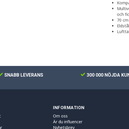
Komp
Multiv
och fi
70 cm 
Eldstå
Lufttä
SNABB LEVERANS
300 000 NÖJDA KU
INFORMATION
t
Om oss
Är du influencer
r
Nyhetsbrev