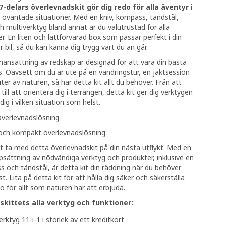
-delars överlevnadskit gör dig redo för alla äventyr
i
r oväntade situationer. Med en kniv, kompass, tändstål,
h multiverktyg bland annat är du välutrustad för alla
er. En liten och lättförvarad box som passar perfekt i din
r bil, så du kan känna dig trygg vart du än går.
nsättning av redskap är designad för att vara din bästa
 Oavsett om du är ute på en vandringstur, en jaktsession
uter av naturen, så har detta kit allt du behöver. Från att
till att orientera dig i terrängen, detta kit ger dig verktygen
 dig i vilken situation som helst.
 Överlevnadslösning
 och kompakt överlevnadslösning
t ta med detta överlevnadskit på din nästa utflykt. Med en
sättning av nödvändiga verktyg och produkter, inklusive en
s och tändstål, är detta kit din räddning när du behöver
. Lita på detta kit för att hålla dig säker och säkerställa
do för allt som naturen har att erbjuda.
kittets alla verktyg och funktioner:
erktyg 11-i-1 i storlek av ett kreditkort