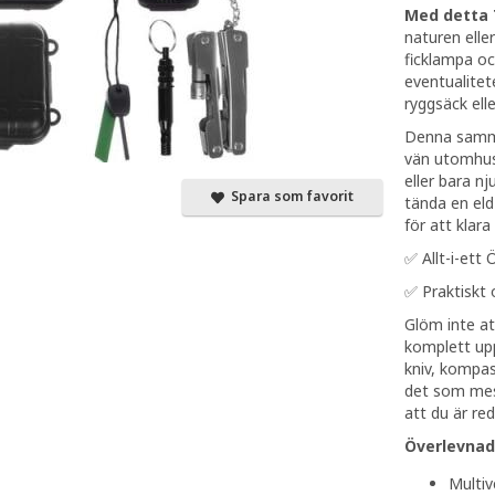
Med detta 7
naturen elle
ficklampa oc
eventualitet
ryggsäck elle
Denna samma
vän utomhus.
eller bara nj
Spara som favorit
tända en eld 
för att klara
✅ Allt-i-ett
✅ Praktiskt
Glöm inte at
komplett upp
kniv, kompas
det som mest
att du är re
Överlevnads
Multiv