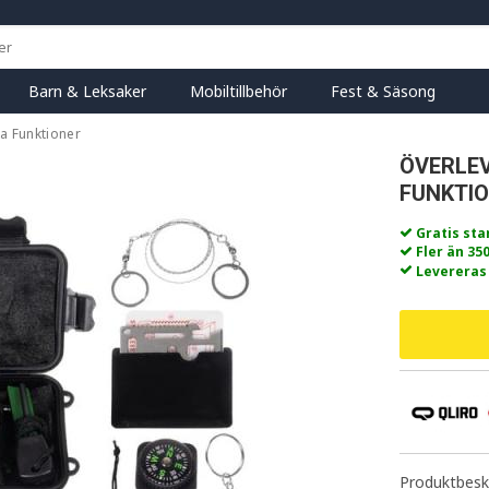
Barn & Leksaker
Mobiltillbehör
Fest & Säsong
a Funktioner
ÖVERLEV
FUNKTI
Gratis st
Fler än 35
Levereras
Produktbeskr