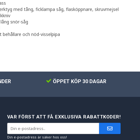
ass
erktyg med tång, ficklampa såg, flasköppnare, skruvmejsel
ckkniv
lång snör-såg
l
t behållare och nöd-visselpipa
NDER
ÖPPET KÖP 30 DAGAR
VAR FÖRST ATT FÅ EXKLUSIVA RABATTKODER!
Din e-postadress är säker hos oss!