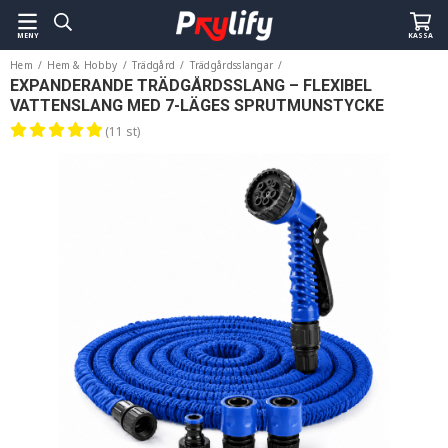
MENY
KASSA
Hem
/
Hem & Hobby
/
Trädgård
/
Trädgårdsslangar
/
Expanderande Trädgårdsslang – Flexibel Vattenslang med 7-läges Sprutmunstycke
EXPANDERANDE TRÄDGÅRDSSLANG – FLEXIBEL
VATTENSLANG MED 7-LÄGES SPRUTMUNSTYCKE
(11 st)