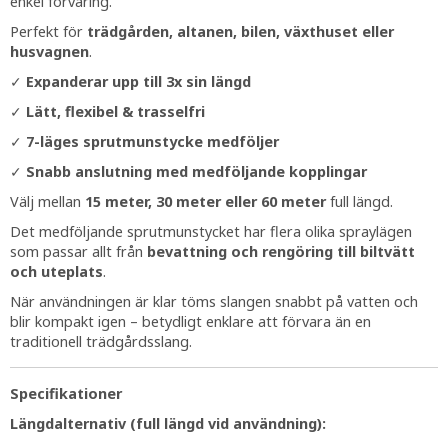
enkel förvaring.
Perfekt för
trädgården, altanen, bilen, växthuset eller
husvagnen
.
✓
Expanderar upp till 3x sin längd
✓
Lätt, flexibel & trasselfri
✓
7-läges sprutmunstycke medföljer
✓
Snabb anslutning med medföljande kopplingar
Välj mellan
15 meter, 30 meter eller 60 meter
full längd.
Det medföljande sprutmunstycket har flera olika spraylägen
som passar allt från
bevattning och rengöring till biltvätt
och uteplats
.
När användningen är klar töms slangen snabbt på vatten och
blir kompakt igen – betydligt enklare att förvara än en
traditionell trädgårdsslang.
Specifikationer
Längdalternativ (full längd vid användning):