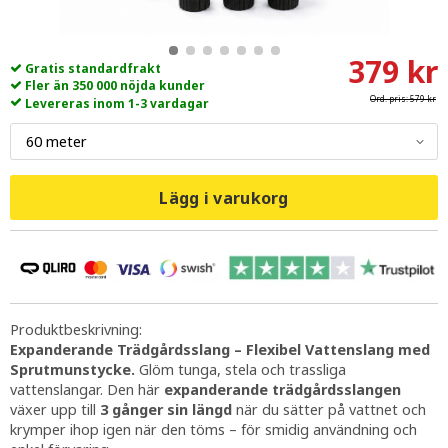
379 kr
Gratis standardfrakt
Fler än 350 000 nöjda kunder
Ord. pris:
579 kr
Levereras inom 1-3 vardagar
Lägg i varukorg
Produktbeskrivning:
Expanderande Trädgårdsslang – Flexibel Vattenslang med
Sprutmunstycke.
Glöm tunga, stela och trassliga
vattenslangar. Den här
expanderande trädgårdsslangen
växer upp till
3 gånger sin längd
när du sätter på vattnet och
krymper ihop igen när den töms – för smidig användning och