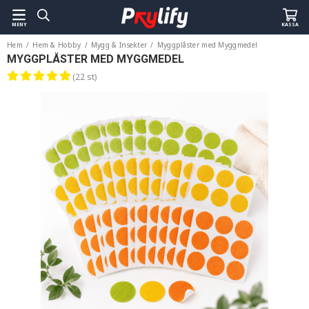
MENY
KASSA
Hem
/
Hem & Hobby
/
Mygg & Insekter
/
Myggplåster med Myggmedel
MYGGPLÅSTER MED MYGGMEDEL
(22 st)