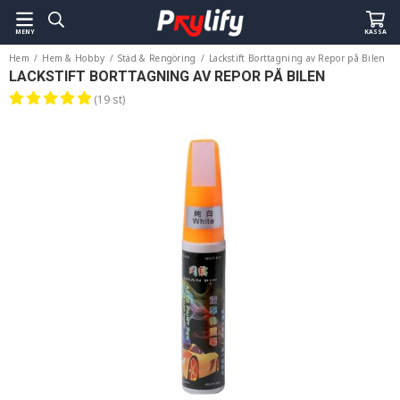
MENY
KASSA
Hem
/
Hem & Hobby
/
Städ & Rengöring
/
Lackstift Borttagning av Repor på Bilen
LACKSTIFT BORTTAGNING AV REPOR PÅ BILEN
(19 st)