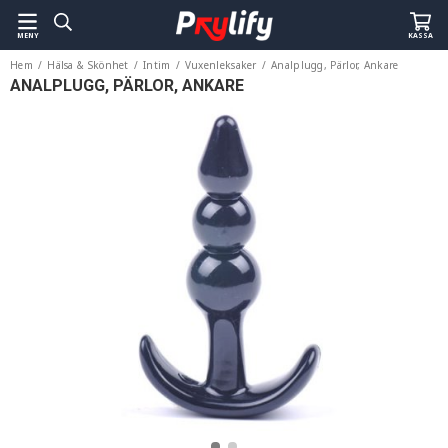
MENY
KASSA
Hem
/
Hälsa & Skönhet
/
Intim
/
Vuxenleksaker
/
Analplugg, Pärlor, Ankare
ANALPLUGG, PÄRLOR, ANKARE