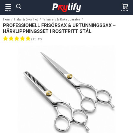
MENY
KASSA
Hem
/
Hälsa & Skönhet
/
Trimmers & Rakapparater
/
Professionell Frisörsax & Urtunningssax – Hårklippningsset i Rostfritt Stål
PROFESSIONELL FRISÖRSAX & URTUNNINGSSAX –
HÅRKLIPPNINGSSET I ROSTFRITT STÅL
(15 st)