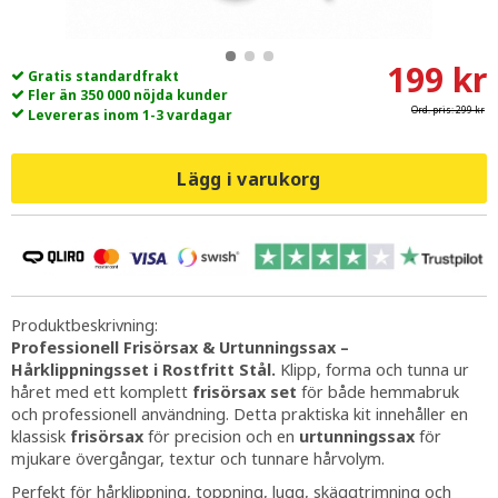
199 kr
Gratis standardfrakt
Fler än 350 000 nöjda kunder
Ord. pris:
299 kr
Levereras inom 1-3 vardagar
Lägg i varukorg
Produktbeskrivning:
Professionell Frisörsax & Urtunningssax –
Hårklippningsset i Rostfritt Stål.
Klipp, forma och tunna ur
håret med ett komplett
frisörsax set
för både hemmabruk
och professionell användning. Detta praktiska kit innehåller en
klassisk
frisörsax
för precision och en
urtunningssax
för
mjukare övergångar, textur och tunnare hårvolym.
Perfekt för hårklippning, toppning, lugg, skäggtrimning och