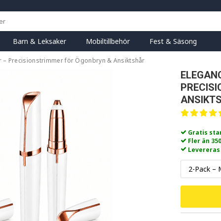
Barn & Leksaker
Mobiltillbehör
Fest & Säsong
– Precisionstrimmer för Ögonbryn & Ansiktshår
ELEGAN
PRECIS
ANSIKT
Gratis st
Fler än 35
Levereras