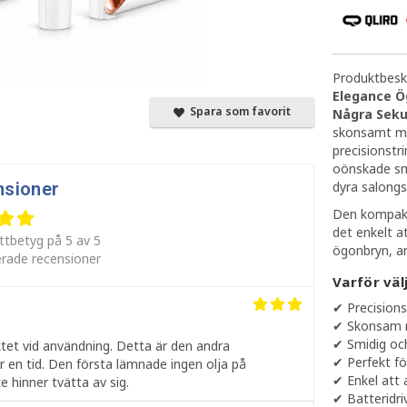
Produktbeskr
Elegance 
Spara som favorit
Några Seku
skonsamt 
precisionstr
oönskade små
dyra salong
nsioner
Den kompakt
det enkelt 
ttbetyg på 5 av 5
ögonbryn, an
erade recensioner
Varför vä
✔ Precision
✔ Skonsam mo
✔ Smidig oc
tet vid användning. Detta är den andra
✔ Perfekt fö
r en tid. Den första lämnade ingen olja på
✔ Enkel att
 hinner tvätta av sig.
✔ Batteridri