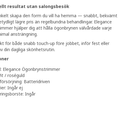
ellt resultat utan salongsbesök
nkelt skapa den form du vill ha hemma — snabbt, bekvämt
betydligt lägre pris än regelbundna behandlingar. Elegance
mmer hjälper dig att hålla ögonbrynen välvårdade varje
imal ansträngning.
kt för både snabb touch-up före jobbet, inför fest eller
v din dagliga skönhetsrutin.
oner
l: Elegance Ögonbrynstrimmer
Vit / roséguld
örsörjning: Batteridriven
ier: Ingår ej
ingsborste: Ingår