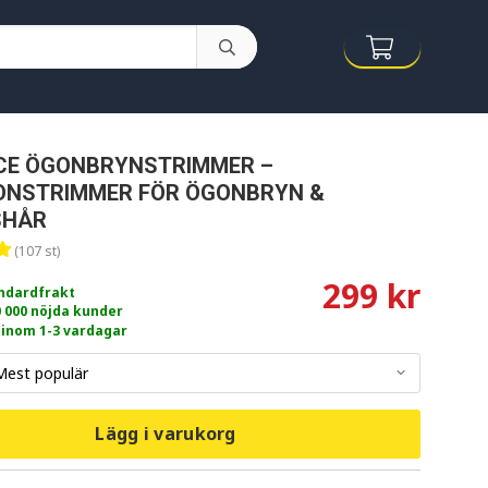
CE ÖGONBRYNSTRIMMER –
IONSTRIMMER FÖR ÖGONBRYN &
SHÅR
(107 st)
299 kr
andardfrakt
0 000 nöjda kunder
 inom 1-3 vardagar
Lägg i varukorg