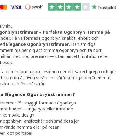
ivning:
Ögonbrynstrimmer – Perfekta Ögonbryn Hemma på
nder.
Få välformade ögonbryn snabbt, enkelt och
med
Elegance Ögonbrynstrimmer
. Den smidiga
immern hjälper dig att trimma ögonbryn och ta bort
hår med hög precision — utan pincett, irritation eller
sbesök.
a och ergonomiska designen ger ett säkert grepp och gör
att komma åt även små och svåråtkomliga områden runt
sikte och fina hårstrån.
lja Elegance Ögonbrynstrimmer?
strimmer för snyggt formade ögonbryn
t huden — inga ryck eller irritation
h kompakt design
r ögonbryn, ansiktshår och små detaljer
 använda hemma eller på resan
ven och portabel