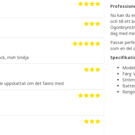
Profession
Nu kan du e
och till ett 
Ögonbrynstri
dag med min
Passar perfe
som en del a
Specifikati
ack, mvh Smilja
Model
Färg: 
Strömf
ade uppskattat om det fanns med.
Batter
Rengör