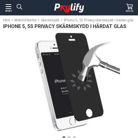
MENY
KASSA
Hem
/
Mobiltillbehör
/
Skärmskydd
/
IPhone 5, 5S Privacy skärmskydd i härdat glas
IPHONE 5, 5S PRIVACY SKÄRMSKYDD I HÄRDAT GLAS