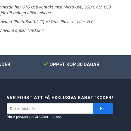
kameran har OTG-USB-kontakt med Micro USB, USB-C och USB
för till många olika enheter.
nvänd "PhotoBooth", "QuckTime Playera" eller VLC.
: Använd appen "Inskam"
NDER
ÖPPET KÖP 30 DAGAR
VAR FÖRST ATT FÅ EXKLUSIVA RABATTKODER!
Din e-postadress är säker hos oss!