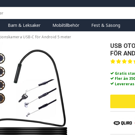
Barn & Leksaker
Mobiltillbehör
Fest & Säsong
ionskamera USB-C för Android 5 meter
USB OT
FÖR AND
Gratis st
Fler än 35
Levereras