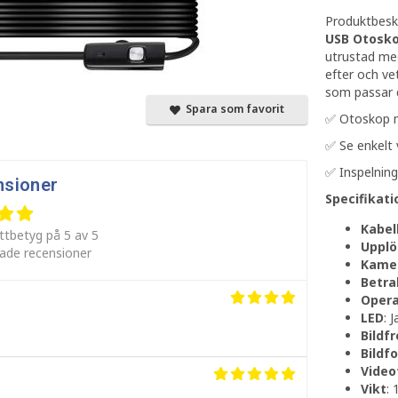
Produktbeskr
USB Otosko
utrustad med
efter och ve
som passar 
Spara som favorit
✅ Otoskop 
✅ Se enkelt 
✅ Inspelning
nsioner
Specifikati
Kabel
ttbetyg på 5 av 5
Upplö
rade recensioner
Kamer
Betra
Opera
LED
: 
Bildf
Bildf
Video
Vikt
: 