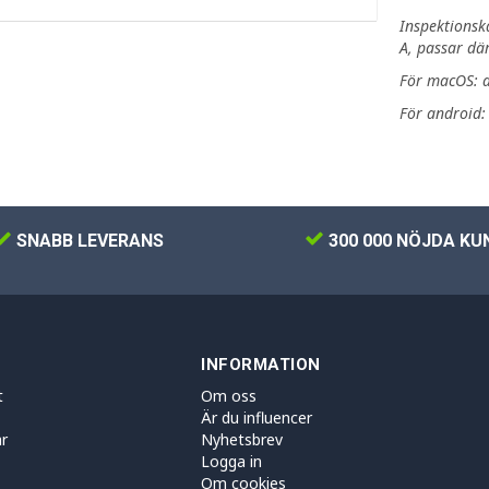
Inspektions
A, passar där
För macOS: a
För android
SNABB LEVERANS
300 000 NÖJDA KU
INFORMATION
t
Om oss
Är du influencer
r
Nyhetsbrev
Logga in
Om cookies