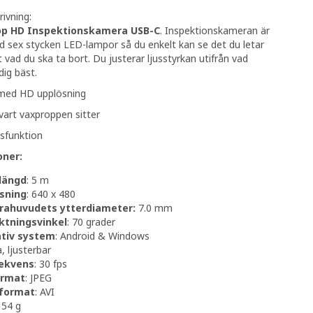
ivning:
p HD Inspektionskamera USB-C
. Inspektionskameran är
 sex stycken LED-lampor så du enkelt kan se det du letar
t vad du ska ta bort. Du justerar ljusstyrkan utifrån vad
dig bäst.
med HD upplösning
vart vaxproppen sitter
sfunktion
oner:
längd
: 5 m
sning
: 640 x 480
ahuvudets ytterdiameter:
7.0 mm
ktningsvinkel
: 70 grader
tiv system
: Android & Windows
Ja, ljusterbar
rekvens
: 30 fps
ormat
: JPEG
format
: AVI
154 g