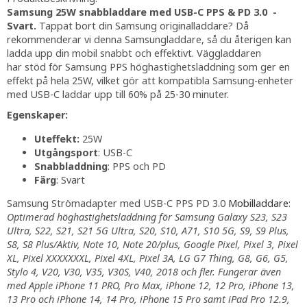
Samsung 25W snabbladdare med USB-C PPS & PD 3.0
-
Svart.
Tappat bort din Samsung originalladdare? Då
rekommenderar vi denna Samsungladdare, så du återigen kan
ladda upp din mobil snabbt och effektivt. Väggladdaren
har stöd för Samsung PPS höghastighetsladdning som ger en
effekt på hela 25W, vilket gör att kompatibla Samsung-enheter
med USB-C laddar upp till 60% på 25-30 minuter.
Egenskaper:
Uteffekt:
25W
Utgångsport
: USB-C
Snabbladdning
: PPS och PD
Färg
: Svart
Samsung Strömadapter med USB-C PPS PD 3.0
Mobilladdare
:
Optimerad höghastighetsladdning för Samsung Galaxy S23, S23
Ultra, S22, S21, S21 5G Ultra, S20, S10, A71, S10 5G, S9, S9 Plus,
S8, S8 Plus/Aktiv, Note 10, Note 20/plus, Google Pixel, Pixel 3, Pixel
XL, Pixel XXXXXXXL, Pixel 4XL, Pixel 3A, LG G7 Thing, G8, G6, G5,
Stylo 4, V20, V30, V35, V30S, V40, 2018 och fler. Fungerar även
med Apple iPhone 11 PRO, Pro Max, iPhone 12, 12 Pro, iPhone 13,
13 Pro och iPhone 14, 14 Pro, iPhone 15 Pro samt iPad Pro 12.9,