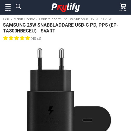
MENY
KASSA
Hem
/
Mobiltillbehör
/
Laddare
/
Samsung Snabbladdare USB-C PD 25W
SAMSUNG 25W SNABBLADDARE USB-C PD, PPS (EP-
TA800NBEGEU) - SVART
(48 st)