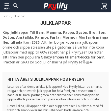
MENY
KASSA
Hem
/
Julklappar
JULKLAPPAR
Köp Julklappar Till Barn, Mamma, Pappa, Syster, Bror, Son,
Dotter, Anställda, Farmor, Farfar, Mormor, Morfar & många
fler, till julafton 2026.
Allt fler börjar köpa sina julklappar
online och slippa stressen ute på gatorna. Så varför inte köpa
julklappar med upp till 60% rabatt här på Prylify.se? Du hittar
allt i från den populära
Galaxylampan
till
smartklocka för barn
.
Frakten är GRATIS! God jul önskar vi på Prylify.se🎅🏼🎄
HITTA ÅRETS JULKLAPPAR HOS PRYLIFY
Letar du efter den perfekta julklappen? Hos Prylify hittar du smarta,
roliga och prisvärda julklappar för hela familjen. Oavsett om du
handlar till barn, partner, föräldrar eller vänner finns mängder av
uppskattade presenter som passar olika intressen och budgetar.
Beställ dina julklappar online och slipp stressen i butikerna. Med fri
frakt och snabb leverans blir julhandeln både enklare och