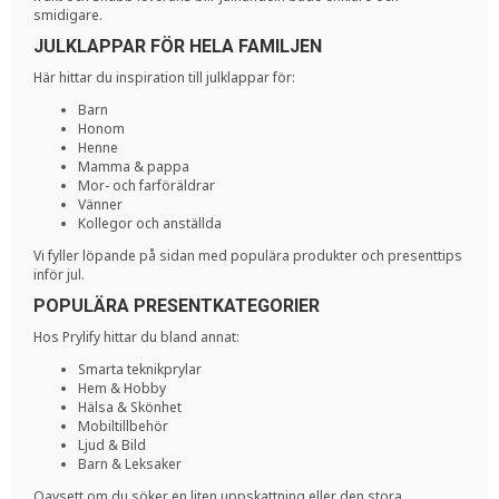
smidigare.
JULKLAPPAR FÖR HELA FAMILJEN
Här hittar du inspiration till julklappar för:
Barn
Honom
Henne
Mamma & pappa
Mor- och farföräldrar
Vänner
Kollegor och anställda
Vi fyller löpande på sidan med populära produkter och presenttips
inför jul.
POPULÄRA PRESENTKATEGORIER
Hos Prylify hittar du bland annat:
Smarta teknikprylar
Hem & Hobby
Hälsa & Skönhet
Mobiltillbehör
Ljud & Bild
Barn & Leksaker
Oavsett om du söker en liten uppskattning eller den stora