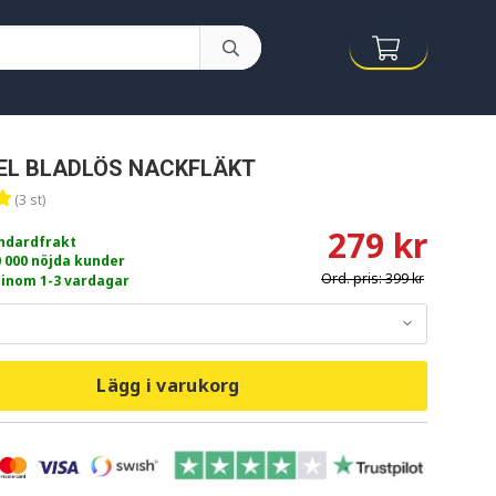
EL BLADLÖS NACKFLÄKT
(3 st)
279 kr
andardfrakt
0 000 nöjda kunder
Ord. pris:
399 kr
 inom 1-3 vardagar
Lägg i varukorg