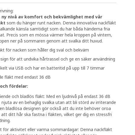
ivning:
 ny nivå av komfort och bekvämlighet med vår
äkt
som du hänger runt nacken. Denna innovativa nackfläkt
valkande känsla samtidigt som du har båda händerna fria
at. Precis som en mössa värmer hela kroppen på vintern,
oppen ner på sommaren genom att svalka ditt huvud.
äkt för nacken som håller dig sval och bekväm
sign för att undvika hårtrassel och ge en säker användning
elt via USB och har en batteritid på upp till 7 timmar
e fläkt med endast 36 dB
och fördelar:
ende och bladlös fläkt: Med en ljudnivå på endast 36 dB
 njuta av en behaglig svalka utan att bli störd av irriterande
Den bladlösa designen gör också att du inte behöver oroa
 att ditt hår ska fastna i fläkten, vilket ger dig en stressfri
ning.
t för aktivitet eller varma sommardagar: Denna nackfläkt