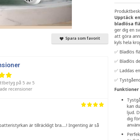
Produktbeskr
Upptäck en
bladlösa fl
ger dig en s
att göra ann
Spara som favorit
kyls hela kr
✅ Bladlös fl
✅ Bladlös de
nsioner
✅ Laddas enk
✅ Tystgåend
ttbetyg på 5 av 5
rade recensioner
Funktioner 
Tystgå
kan du
ljud. 
dig för
använd
atteristyrkan är tillräckligt bra.....! Ingenting är så
Perfek