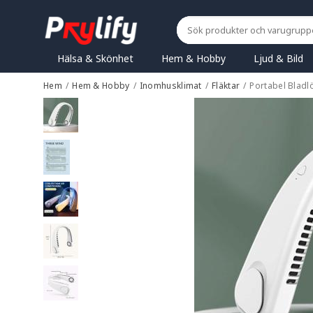
Hälsa & Skönhet
Hem & Hobby
Ljud & Bild
Hem
/
Hem & Hobby
/
Inomhusklimat
/
Fläktar
/
Portabel Bladl