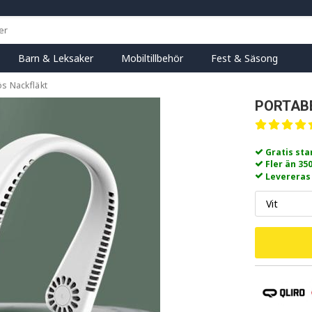
Barn & Leksaker
Mobiltillbehör
Fest & Säsong
ös Nackfläkt
PORTAB
Gratis st
Fler än 35
Levereras