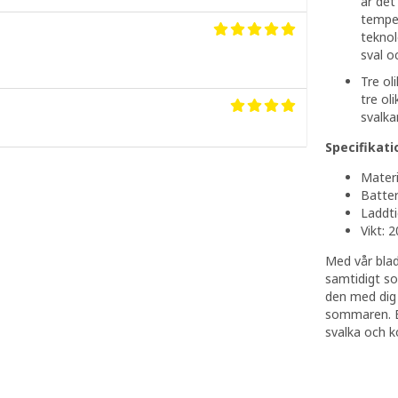
är det
temper
teknol
sval o
Tre ol
tre ol
svalka
Specifikati
Materi
Batter
Laddti
Vikt: 
Med vår blad
samtidigt so
den med dig 
sommaren. Be
svalka och k