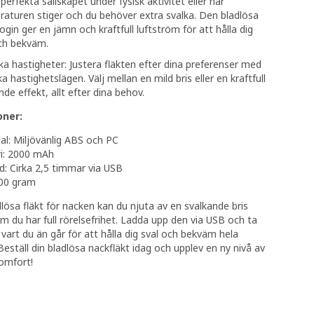
 perfekta sällskapet under fysisk aktivitet eller när
aturen stiger och du behöver extra svalka. Den bladlösa
ogin ger en jämn och kraftfull luftström för att hålla dig
ch bekväm.
ika hastigheter: Justera fläkten efter dina preferenser med
ika hastighetslägen. Välj mellan en mild bris eller en kraftfull
nde effekt, allt efter dina behov.
oner:
al: Miljövänlig ABS och PC
i: 2000 mAh
d: Cirka 2,5 timmar via USB
200 gram
lösa fläkt för nacken kan du njuta av en svalkande bris
m du har full rörelsefrihet. Ladda upp den via USB och ta
vart du än går för att hålla dig sval och bekväm hela
ställ din bladlösa nackfläkt idag och upplev en ny nivå av
omfort!