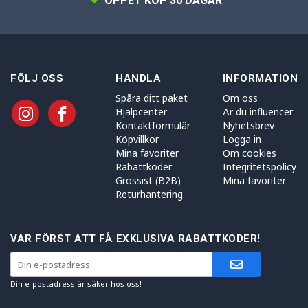
ÖPPET KÖP 30 DAGAR
FÖLJ OSS
HANDLA
INFORMATION
Spåra ditt paket
Om oss
Hjälpcenter
Är du influencer
Kontaktformulär
Nyhetsbrev
Köpvillkor
Logga in
Mina favoriter
Om cookies
Rabattkoder
Integritetspolicy
Grossist (B2B)
Mina favoriter
Returhantering
VAR FÖRST ATT FÅ EXKLUSIVA RABATTKODER!
Din e-postadress är säker hos oss!