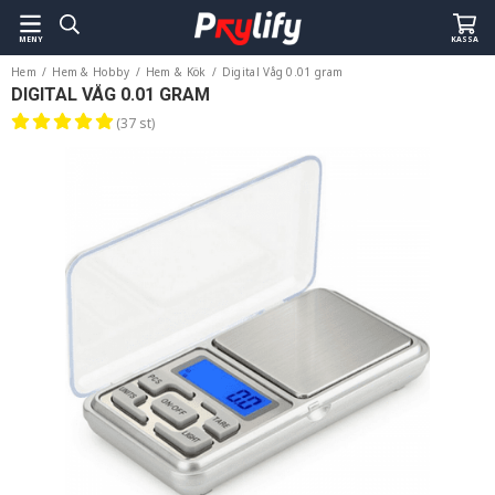
MENY
KASSA
Hem
/
Hem & Hobby
/
Hem & Kök
/
Digital Våg 0.01 gram
DIGITAL VÅG 0.01 GRAM
(37 st)