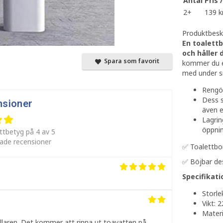
Antal
Pris 
2+
139 k
Produktbeskr
En toalettb
och håller 
Spara som favorit
kommer du enk
med under s
Rengör
Dess s
nsioner
även e
Lagrin
öppnin
ttbetyg på 4 av 5
rade recensioner
✅ Toalettbor
✅ Böjbar des
Specifikati
Storle
Vikt: 
Materi
hållaren. Det kommer att rinna ut toavatten på