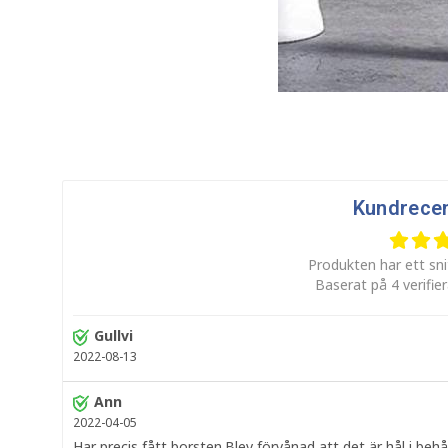
Kundrece
Produkten har ett sni
Baserat på 4 verifie
Gullvi
2022-08-13
Ann
2022-04-05
Har precis fått borsten.Blev förvånad att det är hål i be