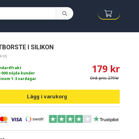
BORSTE I SILIKON
4 st)
179 kr
andardfrakt
0 000 nöjda kunder
Ord. pris:
279 kr
 inom 1-3 vardagar
Lägg i varukorg