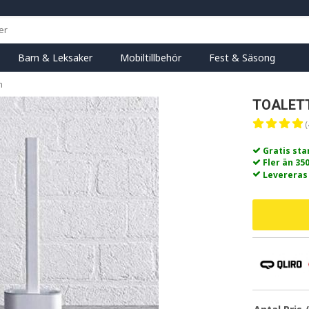
Barn & Leksaker
Mobiltillbehör
Fest & Säsong
n
TOALETT
(
Gratis st
Fler än 35
Levereras