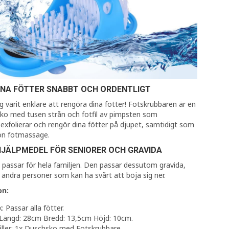
INA FÖTTER SNABBT OCH ORDENTLIGT
ig varit enklare att rengöra dina fötter! Fotskrubbaren är en
sko med tusen strån och fotfil av pimpsten som
exfolierar och rengör dina fötter på djupet, samtidigt som
kön fotmassage.
HJÄLPMEDEL FÖR SENIORER OCH GRAVIDA
passar för hela familjen. Den passar dessutom gravida,
 andra personer som kan ha svårt att böja sig ner.
on:
: Passar alla fötter.
 Längd: 28cm Bredd: 13,5cm Höjd: 10cm.
ller: 1x Duschsko med Fotskrubbare