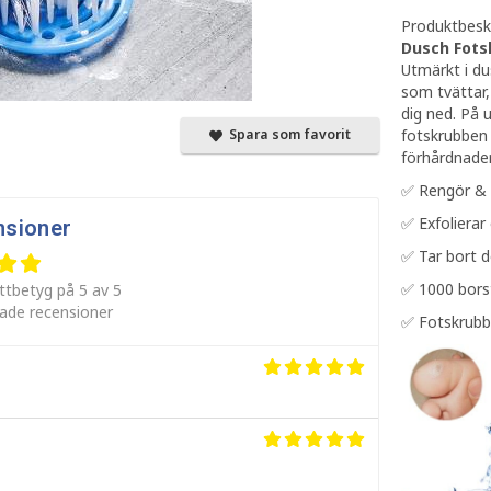
Produktbeskr
Dusch Fots
Utmärkt i du
som tvättar,
dig ned. På 
fotskrubben 
Spara som favorit
förhårdnader 
✅ Rengör & m
✅ Exfolierar
nsioner
✅ Tar bort d
✅ 1000 bors
ttbetyg på 5 av 5
rade recensioner
✅ Fotskrub