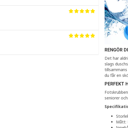
RENGÖR D
Det har aldr
slags dusch
tillsammans 
du får en s
PERFEKT 
Fotskrubben 
seniorer och
Specifikati
Storlek
Mått:
Innehå