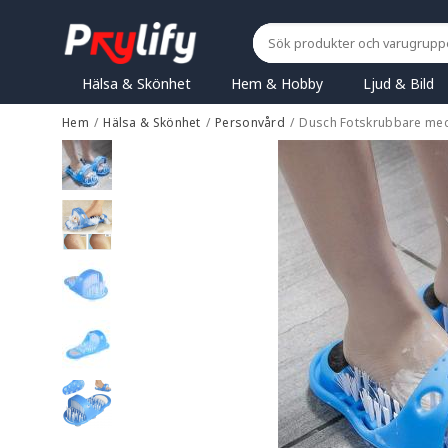
Hälsa & Skönhet
Hem & Hobby
Ljud & Bild
Hem
/
Hälsa & Skönhet
/
Personvård
/
Dusch Fotskrubbare med 