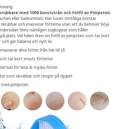
ivning:
krubbare med 1000 borststrån och Fotfil av Pimpsten
.
schen eller badrummet. Har tusen ömtåliga borstar
 skrubbar och masserar fötterna utan att du behöver böja
undersidan finns nämligen sugkoppar som håller
på plats. Vid hälen finns en fotfil av pimpsten som tar bort
och ger hälarna ett nytt liv.
asserar dina fötter från häl till tå
 och tar bort smuts fötterna
öd hud för lena & mjuka fötter
tar som skrubbar och rengör på djupet
b med pimpsten