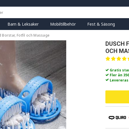
Barn & Leksaker
Mobiltillbehör
Fest & Säsong
Borstar, Fotfil och Massage
DUSCH F
OCH MA
Gratis st
Fler än 35
Levereras