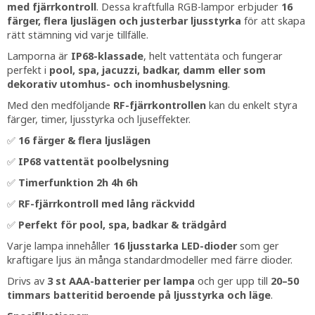
med fjärrkontroll
. Dessa kraftfulla RGB-lampor erbjuder
16
färger, flera ljuslägen och justerbar ljusstyrka
för att skapa
rätt stämning vid varje tillfälle.
Lamporna är
IP68-klassade
, helt vattentäta och fungerar
perfekt i
pool, spa, jacuzzi, badkar, damm eller som
dekorativ utomhus- och inomhusbelysning
.
Med den medföljande
RF-fjärrkontrollen
kan du enkelt styra
färger, timer, ljusstyrka och ljuseffekter.
✅
16 färger & flera ljuslägen
✅
IP68 vattentät poolbelysning
✅
Timerfunktion 2h 4h 6h
✅
RF-fjärrkontroll med lång räckvidd
✅
Perfekt för pool, spa, badkar & trädgård
Varje lampa innehåller
16 ljusstarka LED-dioder
som ger
kraftigare ljus än många standardmodeller med färre dioder.
Drivs av
3 st AAA-batterier per lampa
och ger upp till
20–50
timmars batteritid beroende på ljusstyrka och läge
.