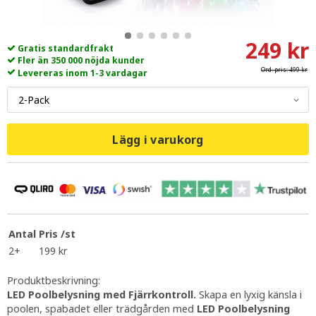
249 kr
Gratis standardfrakt
Fler än 350 000 nöjda kunder
Ord. pris:
499 kr
Levereras inom 1-3 vardagar
Lägg i varukorg
Antal
Pris /st
2+
199 kr
Produktbeskrivning:
LED Poolbelysning med Fjärrkontroll.
Skapa en lyxig känsla i
poolen, spabadet eller trädgården med
LED Poolbelysning