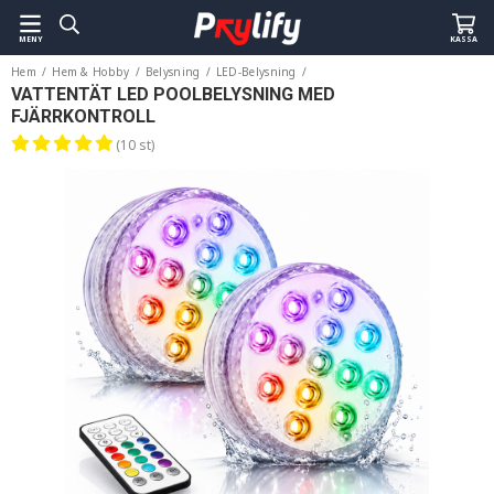
MENY
KASSA
Hem
/
Hem & Hobby
/
Belysning
/
LED-Belysning
/
Vattentät LED Poolbelysning med Fjärrkontroll
VATTENTÄT LED POOLBELYSNING MED
FJÄRRKONTROLL
(10 st)