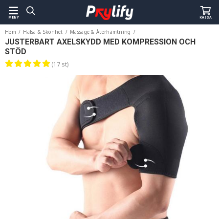
MENY
KASSA
Hem
/
Hälsa & Skönhet
/
Massage & Återhämtning
/
Justerbart Axelskydd med Kompression och Stöd
JUSTERBART AXELSKYDD MED KOMPRESSION OCH
STÖD
(17 st)