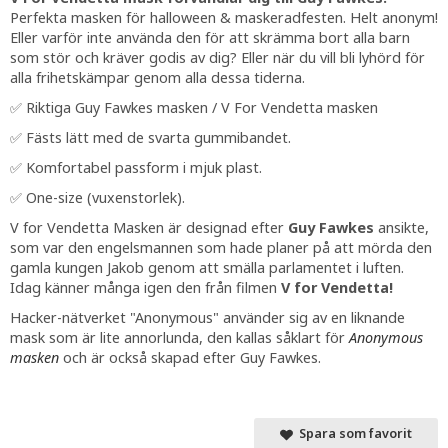
Perfekta masken för halloween & maskeradfesten. Helt anonym!
Eller varför inte använda den för att skrämma bort alla barn
som stör och kräver godis av dig? Eller när du vill bli lyhörd för
alla frihetskämpar genom alla dessa tiderna.
✅ Riktiga Guy Fawkes masken / V For Vendetta masken
✅ Fästs lätt med de svarta gummibandet.
✅ Komfortabel passform i mjuk plast.
✅ One-size (vuxenstorlek).
V for Vendetta Masken är designad efter
Guy Fawkes
ansikte,
som var den engelsmannen som hade planer på att mörda den
gamla kungen Jakob genom att smälla parlamentet i luften.
Idag känner många igen den från filmen
V for Vendetta!
Hacker-nätverket "Anonymous" använder sig av en liknande
mask som är lite annorlunda, den kallas såklart för
Anonymous
masken
och är också skapad efter Guy Fawkes.
Spara som favorit