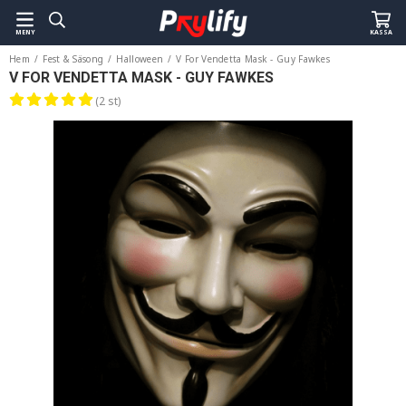
MENY
KASSA
Hem
/
Fest & Säsong
/
Halloween
/
V For Vendetta Mask - Guy Fawkes
V FOR VENDETTA MASK - GUY FAWKES
(2 st)