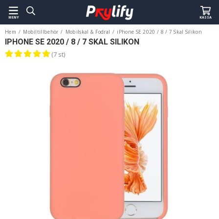
MENY
KASSA
Hem
/
Mobiltillbehör
/
Mobilskal & Fodral
/
iPhone SE 2020 / 8 / 7 Skal Silikon
IPHONE SE 2020 / 8 / 7 SKAL SILIKON
(7 st)