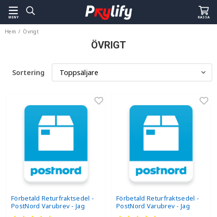
MENY
KASSA
Hem
/
Övrigt
ÖVRIGT
Sortering
Förbetald Returfraktsedel -
Förbetald Returfraktsedel -
PostNord Varubrev - Jag
PostNord Varubrev - Jag
ångrar mig
beställde fel produkt