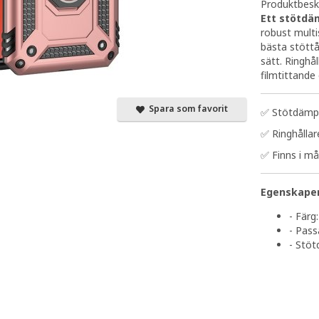
Produktbeskr
Ett stötdäm
robust multi
bästa stöttå
sätt. Ringhå
filmtittand
Spara som favorit
✅ Stötdämp
✅ Ringhållar
✅ Finns i må
Egenskaper
- Färg
- Pass
- Stö