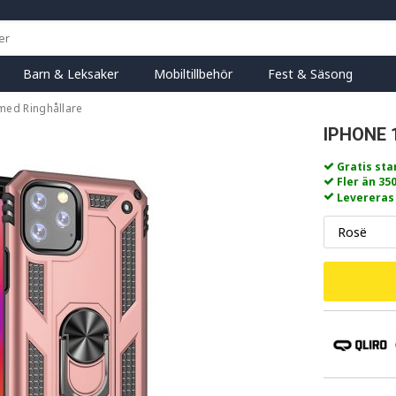
Barn & Leksaker
Mobiltillbehör
Fest & Säsong
 med Ringhållare
IPHONE 
Gratis st
Fler än 35
Levereras