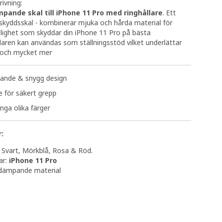
ivning:
pande skal till iPhone 11 Pro med ringhållare
. Ett
skyddsskal - kombinerar mjuka och hårda material för
lighet som skyddar din iPhone 11 Pro på bästa
llaren kan användas som ställningsstöd vilket underlättar
e och mycket mer
ande & snygg design
e för säkert grepp
nga olika färger
:
: Svart, Mörkblå, Rosa & Röd.
ar:
iPhone 11 Pro
tdämpande material