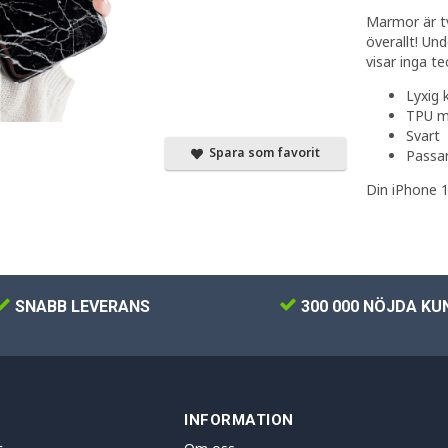
Marmor är tv
överallt! Un
visar inga te
Lyxig 
TPU m
Svart
Spara som favorit
Passar
Din iPhone 1
SNABB LEVERANS
300 000 NÖJDA KU
INFORMATION