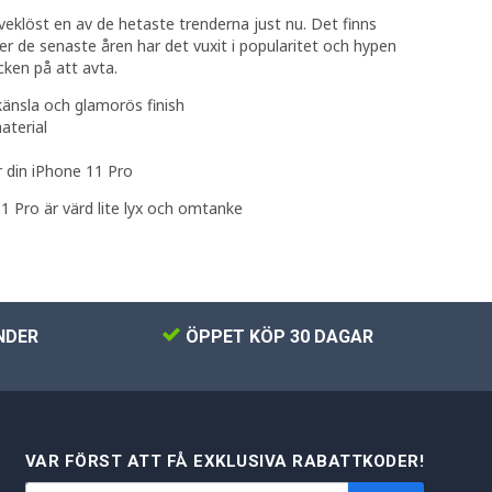
eklöst en av de hetaste trenderna just nu. Det finns
der de senaste åren har det vuxit i popularitet och hypen
cken på att avta.
känsla och glamorös finish
aterial
 din iPhone 11 Pro
1 Pro är värd lite lyx och omtanke
NDER
ÖPPET KÖP 30 DAGAR
VAR FÖRST ATT FÅ EXKLUSIVA RABATTKODER!