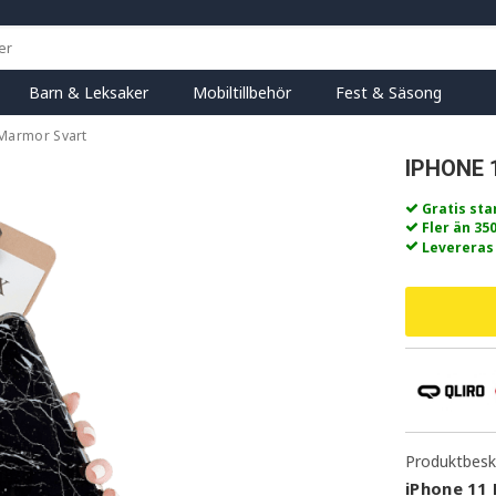
Barn & Leksaker
Mobiltillbehör
Fest & Säsong
 Marmor Svart
IPHONE 
Gratis st
Fler än 35
Levereras
Produktbeskr
iPhone 11