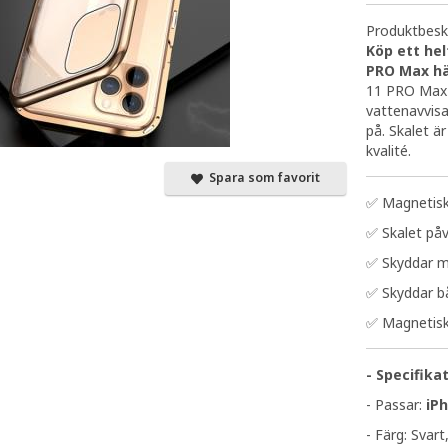
Produktbeskr
Köp ett he
PRO Max hä
11 PRO Max 
vattenavvisa
på. Skalet ä
kvalité.
Spara som favorit
✅ Magnetiskt
✅ Skalet påv
✅ Skyddar m
✅ Skyddar b
✅ Magnetisk 
- Specifika
- Passar:
iP
- Färg: Svart