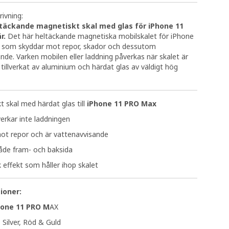
ivning:
ltäckande magnetiskt skal med glas för iPhone 11
r.
Det här heltäckande magnetiska mobilskalet för iPhone
som skyddar mot repor, skador och dessutom
nde. Varken mobilen eller laddning påverkas när skalet är
r tillverkat av aluminium och härdat glas av väldigt hög
 skal med härdat glas till
iPhone 11 PRO Max
erkar inte laddningen
ot repor och är vattenavvisande
åde fram- och baksida
effekt som håller ihop skalet
tioner:
hone 11 PRO M
AX
, Silver, Röd & Guld