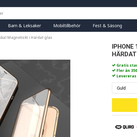
Barn & Leksaker
Mobiltillbehör
Fest & Säsong
kal Magnetiskt i Härdat glas
IPHONE 
HÄRDAT
Gratis st
Fler än 35
Levereras