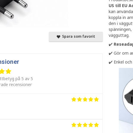
US till EU 
kan använda 
koppla in am
den i väggut
spänningen, 
vägguttag.
Spara som favorit
✔️
Reseadap
✔️ Gör om am
nsioner
✔️ Enkel och
ttbetyg på 5 av 5
erade recensioner