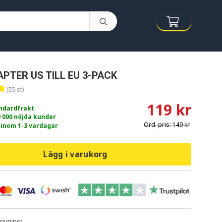
PTER US TILL EU 3-PACK
(55 st)
119 kr
andardfrakt
0 000 nöjda kunder
Ord. pris:
149 kr
 inom 1-3 vardagar
Lägg i varukorg
ivning: