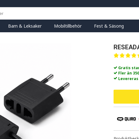
Barn & Leksaker
Mobiltillbehör
Fest & Säsong
RESEADA
Gratis st
Fler än 35
Levereras
Produktbeskr