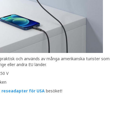
 praktisk och används av många amerikanska turister som
ige eller andra EU länder.
250 V
cken
u
reseadapter för USA
besöket!