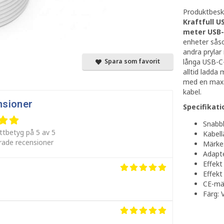
Produktbeskr
Kraftfull 
meter USB-
enheter sås
andra pryla
långa USB-C-
Spara som favorit
alltid ladda 
med en maxe
kabel.
nsioner
Specifikati
Snabb
ttbetyg på 5 av 5
Kabell
erade recensioner
Märke
Adapte
Effek
Effekt
CE-mä
Färg: V