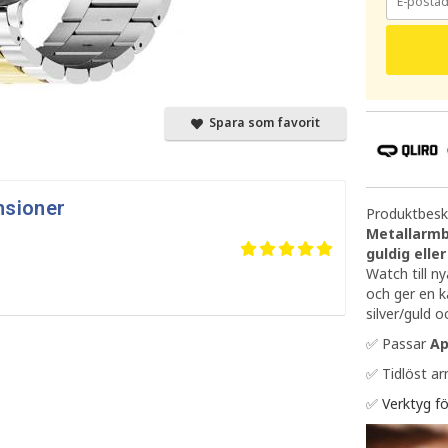
Spara som favorit
nsioner
Produktbeskr
Metallarmb
guldig eller
Watch till n
och ger en k
silver/guld o
✅ Passar
Ap
✅ Tidlöst arm
✅
Verktyg fö