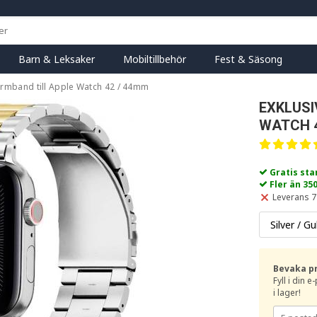
Barn & Leksaker
Mobiltillbehör
Fest & Säsong
larmband till Apple Watch 42 / 44mm
EXKLUSI
WATCH 4
Gratis st
Fler än 35
Leverans 7
Bevaka p
Fyll i din 
i lager!