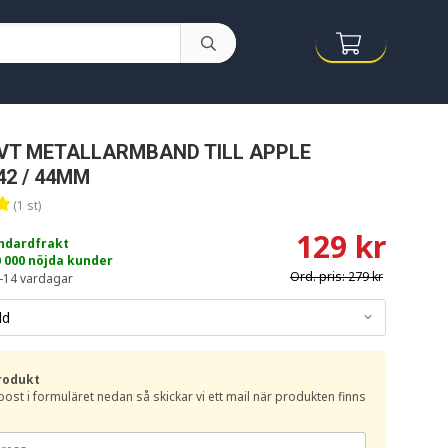
VT METALLARMBAND TILL APPLE
2 / 44MM
(1 st)
129 kr
andardfrakt
0 000 nöjda kunder
Ord. pris:
279 kr
-14 vardagar
rodukt
e-post i formuläret nedan så skickar vi ett mail när produkten finns