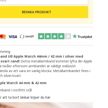
BEVAKA PRODUKT
ivning:
and till Apple Watch 44mm / 42 mm i silver med
 svart rand!
Detta metallarmband kommer lyfta din Apple
ya nivåer eftersom armbandet är väldigt exklusivt
änsla av att vara en vanlig klocka. Metallarmbandet finns i
ch silver/svart.
ple Watch 44 mm & 42 mm
band i rostfritt stål
r att ta bort länkar köper du här