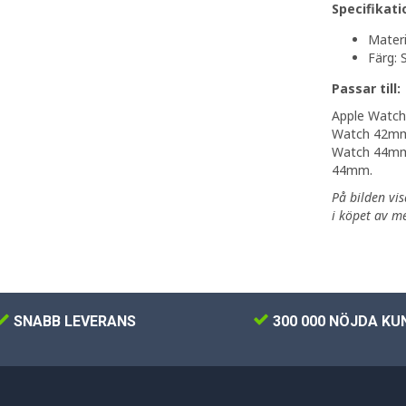
Specifikati
Materi
Färg: 
Passar till:
Apple Watch
Watch 42mm 
Watch 44mm 
44mm.
På bilden vis
i köpet av m
SNABB LEVERANS
300 000 NÖJDA KU