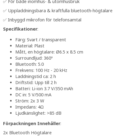
✅ För både inomhus- & utomhusbruk
✅ Uppladdningsbara & kraftfulla bluetooth-högtalare
✅ Inbyggd mikrofon för telefonsamtal
Specifikationer
:
Färg: Svart / transparent
Material: Plast
Mått, en högtalare: Ø6.5 x 8.5 cm
Surroundljud: 360º
Bluetooth: 5.0
Frekvens: 100 Hz - 20 kHz
Laddningstid ca: 2 h
Driftstid: Upp till 2 h
Batteri: Li-ion 3.7 V/350 mAh
DC in: 5 V/500 mA
Ström: 2x 3 W
Impedans: 4Ω
Ljudkänslighet: >85 dB
Förpackningen Innehåller
:
2x Bluetooth Högtalare