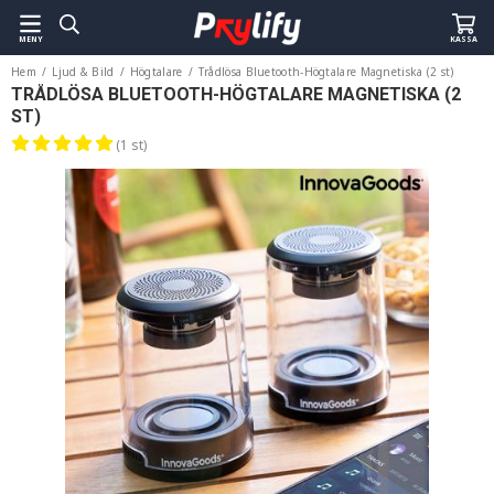
MENY
KASSA
Hem
/
Ljud & Bild
/
Högtalare
/
Trådlösa Bluetooth-Högtalare Magnetiska (2 st)
TRÅDLÖSA BLUETOOTH-HÖGTALARE MAGNETISKA (2
ST)
(1 st)