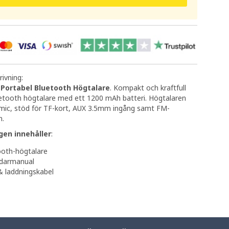
ivning:
Portabel Bluetooth Högtalare
. Kompakt och kraftfull
uetooth högtalare med ett 1200 mAh batteri. Högtalaren
 mic, stöd för TF-kort, AUX 3.5mm ingång samt FM-
n.
gen innehåller
:
ooth-högtalare
darmanual
& laddningskabel