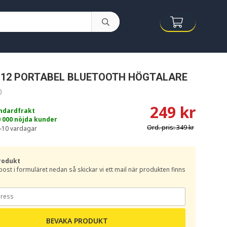
112 PORTABEL BLUETOOTH HÖGTALARE
)
249 kr
andardfrakt
0 000 nöjda kunder
Ord. pris:
349 kr
-10 vardagar
rodukt
e-post i formuläret nedan så skickar vi ett mail när produkten finns
BEVAKA PRODUKT