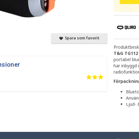
Spara som favorit
Produktbeskr
T&G TG112 
portabel bl
nsioner
har inbyggd
radiofunktio
Förpacknin
Bluet
Använ
Ljud- 