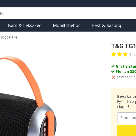
Barn & Leksaker
Mobiltillbehör
Fest & Säsong
Högtalare
T&G TG
(1 st
Gratis st
Fler än 35
Leverans 5
Bevaka p
Fyll i din 
i lager!