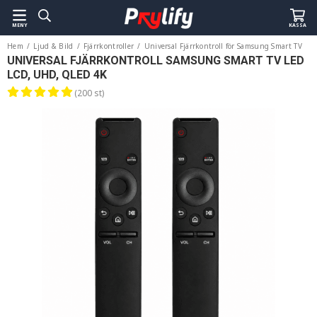
MENY
KASSA
Hem
/
Ljud & Bild
/
Fjärrkontroller
/
Universal Fjärrkontroll för Samsung Smart TV
UNIVERSAL FJÄRRKONTROLL SAMSUNG SMART TV LED
LCD, UHD, QLED 4K
(200 st)