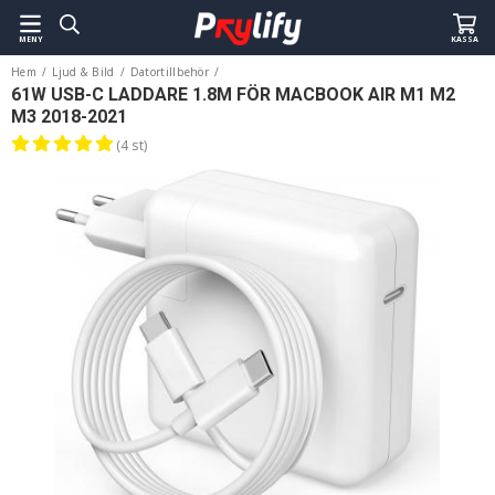
MENY
KASSA
Hem
/
Ljud & Bild
/
Datortillbehör
/
61W USB-C Laddare för Macbook Air M1, M2 & M3 - 1.8m
61W USB-C LADDARE 1.8M FÖR MACBOOK AIR M1 M2
M3 2018-2021
(4 st)