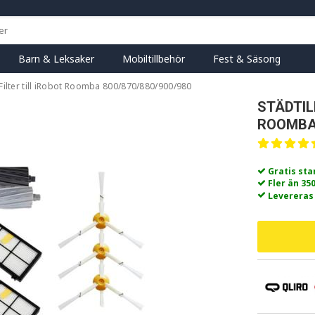
Barn & Leksaker
Mobiltillbehör
Fest & Säsong
Filter till iRobot Roomba 800/870/880/900/980
STÄDTIL
ROOMBA 
Gratis st
Fler än 35
Levereras