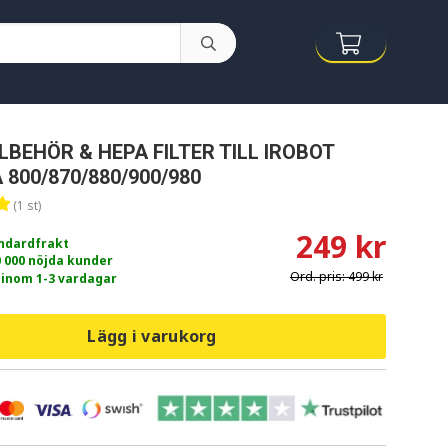
LBEHÖR & HEPA FILTER TILL IROBOT
800/870/880/900/980
(1 st)
249 kr
andardfrakt
0 000 nöjda kunder
Ord. pris:
499 kr
 inom 1-3 vardagar
Lägg i varukorg