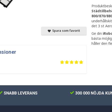
Produktbeskr
Städtillbeh
800/870/88
underhållski
det 3 st Aero
Spara som favorit
Ge din
iRobo
bästa möjlig
håller den fle
nsioner
SNABB LEVERANS
300 000 NÖJDA KU