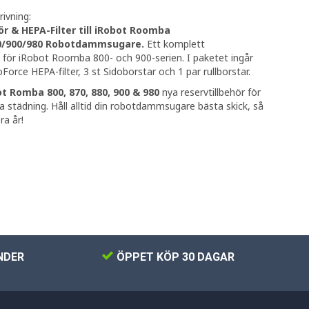
ivning:
ör & HEPA-Filter till iRobot Roomba
0/900/980 Robotdammsugare.
Ett komplett
t för iRobot Roomba 800- och 900-serien. I paketet ingår
Force HEPA-filter, 3 st Sidoborstar och 1 par rullborstar.
t Romba 800, 870, 880, 900 & 980
nya reservtillbehör för
a städning. Håll alltid din robotdammsugare bästa skick, så
ra år!
NDER
ÖPPET KÖP 30 DAGAR