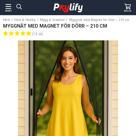
MENY
KASSA
Hem
/
Hem & Hobby
/
Mygg & Insekter
/
Myggnät med Magnet för Dörr – 210 cm
MYGGNÄT MED MAGNET FÖR DÖRR – 210 CM
(13 st)