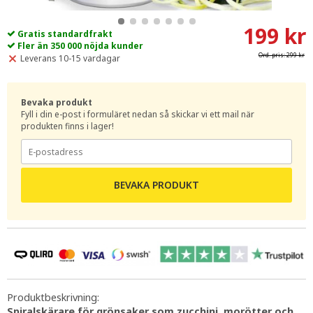
199 kr
Gratis standardfrakt
Fler än 350 000 nöjda kunder
Ord. pris:
299 kr
Leverans 10-15 vardagar
Bevaka produkt
Fyll i din e-post i formuläret nedan så skickar vi ett mail när
produkten finns i lager!
BEVAKA PRODUKT
Produktbeskrivning:
Spiralskärare för grönsaker som zucchini, morötter och