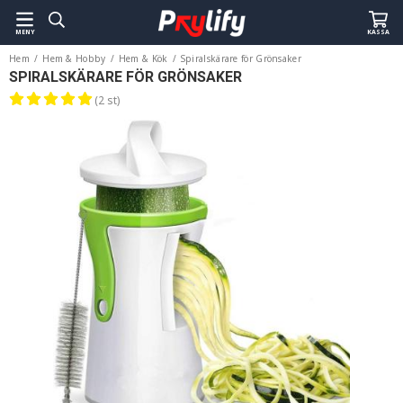
MENY
KASSA
Hem
/
Hem & Hobby
/
Hem & Kök
/
Spiralskärare för Grönsaker
SPIRALSKÄRARE FÖR GRÖNSAKER
(2 st)