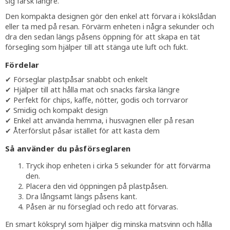
sig färsk längre.
Den kompakta designen gör den enkel att förvara i kökslådan
eller ta med på resan. Förvärm enheten i några sekunder och
dra den sedan längs påsens öppning för att skapa en tät
försegling som hjälper till att stänga ute luft och fukt.
Fördelar
✔ Förseglar plastpåsar snabbt och enkelt
✔ Hjälper till att hålla mat och snacks färska längre
✔ Perfekt för chips, kaffe, nötter, godis och torrvaror
✔ Smidig och kompakt design
✔ Enkel att använda hemma, i husvagnen eller på resan
✔ Återförslut påsar istället för att kasta dem
Så använder du påsförseglaren
Tryck ihop enheten i cirka 5 sekunder för att förvärma
den.
Placera den vid öppningen på plastpåsen.
Dra långsamt längs påsens kant.
Påsen är nu förseglad och redo att förvaras.
En smart kökspryl som hjälper dig minska matsvinn och hålla